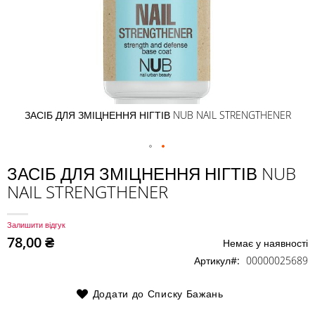
ЗАСІБ ДЛЯ ЗМІЦНЕННЯ НІГТІВ NUB NAIL STRENGTHENER
Перейти
ЗАСІБ ДЛЯ ЗМІЦНЕННЯ НІГТІВ NUB
до
NAIL STRENGTHENER
початку
галереї
зображень
Залишити відгук
78,00 ₴
Немає у наявності
Артикул
00000025689
Додати до Списку Бажань