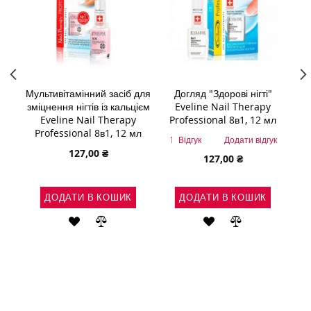
"
Мультивітамінний засіб для
Догляд "Здорові нігті"
Ек
y
зміцнення нігтів із кальцієм
Eveline Nail Therapy
ng
Eveline Nail Therapy
Professional 8в1, 12 мл
Pro
Professional 8в1, 12 мл
1
Відгук
Додати відгук
127,00 ₴
127,00 ₴
ДОДАТИ В КОШИК
ДОДАТИ В КОШИК
АТИ
ДОДАТИ
ДОДАТИ
ДОДАТИ
ДОДАТИ
ДО
ДО
ДО
ДО
ІВНЯННЯ
СПИСКУ
ПОРІВНЯННЯ
СПИСКУ
ПОРІВНЯНН
БАЖАНЬ
БАЖАНЬ