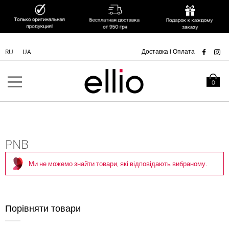
УК
Доставка і Оплата
RU
UA
Skip to
Content
Кошик
0
PNB
Ми не можемо знайти товари, які відповідають вибраному.
Порівняти товари