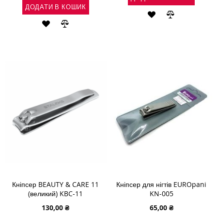
ДОДАТИ В КОШИК
ДОДАТИ
ДОДАТИ
ДОДАТИ
ДОДАТИ
ДО
ДО
ДО
ДО
СПИСКУ
ПОРІВНЯН
СПИСКУ
ПОРІВНЯННЯ
БАЖАНЬ
БАЖАНЬ
Кніпсер BEAUTY & CARE 11
Кніпсер для нігтів EUROpani
(великий) KBC-11
KN-005
130,00 ₴
65,00 ₴