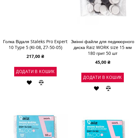
Голка Відаля Staleks Pro Expert
Змінні файли для педикюрного
10 Type 5 (КІ-08, Z7-50-05)
диска Raiz WORK size 15 мм
180 грит 50 шт
217,00 ₴
45,00 ₴
ДОДАТИ В КОШИК
ДОДАТИ В КОШИК
ДОДАТИ
ДОДАТИ
ДОДАТИ
ДОДАТИ
ДО
ДО
ДО
ДО
СПИСКУ
ПОРІВНЯННЯ
СПИСКУ
ПОРІВНЯН
БАЖАНЬ
БАЖАНЬ