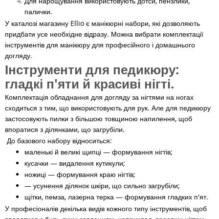
Для нарощування використовують дотси, пензлики,
палички.
У каталозі магазину Ellio є манікюрні набори, які дозволяють
придбати усе необхідне відразу. Можна вибрати комплектації
інструментів для манікюру для професійного і домашнього
догляду.
Інструменти для педикюру:
гладкі п'яти й красиві нігті.
Комплектація обладнання для догляду за нігтями на ногах
сходиться з тим, що використовують для рук. Але для педикюру
застосовують пилки з більшою товщиною напилення, щоб
впоратися з ділянками, що загрубіли.
До базового набору відноситься:
маленькі й великі щипці — формування нігтів;
кусачки — видалення кутикули;
ножиці — формування краю нігтів;
— усунення ділянок шкіри, що сильно загрубіли;
щітки, пемза, лазерна терка — формування гладких п'ят.
У професіоналів декілька видів кожного типу інструментів, щоб