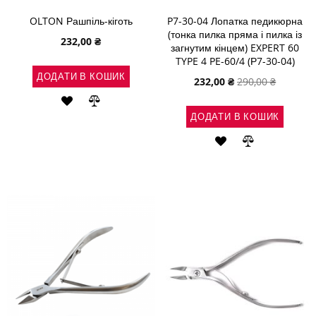
OLTON Рашпіль-кіготь
P7-30-04 Лопатка педикюрна
(тонка пилка пряма і пилка із
232,00 ₴
загнутим кінцем) EXPERT 60
TYPE 4 PE-60/4 (Р7-30-04)
ДОДАТИ В КОШИК
Спеціальна
232,00 ₴
290,00 ₴
ціна
ДОДАТИ
ДОДАТИ
ДОДАТИ В КОШИК
ДО
ДО
ДОДАТИ
ДОДАТИ
СПИСКУ
ПОРІВНЯННЯ
ДО
ДО
БАЖАНЬ
СПИСКУ
ПОРІВНЯН
БАЖАНЬ