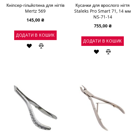
Кніпсер-гільйотина для нігтів
Кусачки для врослого нігтя
Mertz 569
Staleks Pro Smart 71, 14 мм
NS-71-14
145,00 ₴
755,00 ₴
ДОДАТИ В КОШИК
ДОДАТИ В КОШИК
ДОДАТИ
ДОДАТИ
ДОДАТИ
ДОДАТИ
ДО
ДО
ДО
ДО
СПИСКУ
ПОРІВНЯННЯ
СПИСКУ
ПОРІВНЯН
БАЖАНЬ
БАЖАНЬ