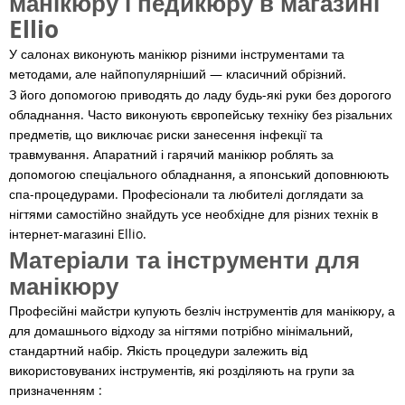
манікюру і педикюру в магазині
Ellio
У салонах виконують манікюр різними інструментами та
методами, але найпопулярніший — класичний обрізний.
З його допомогою приводять до ладу будь-які руки без дорогого
обладнання. Часто виконують європейську техніку без різальних
предметів, що виключає риски занесення інфекції та
травмування. Апаратний і гарячий манікюр роблять за
допомогою спеціального обладнання, а японський доповнюють
спа-процедурами. Професіонали та любителі доглядати за
нігтями самостійно знайдуть усе необхідне для різних технік в
інтернет-магазині Ellio.
Матеріали та інструменти для
манікюру
Професійні майстри купують безліч інструментів для манікюру, а
для домашнього відходу за нігтями потрібно мінімальний,
стандартний набір. Якість процедури залежить від
використовуваних інструментів, які розділяють на групи за
призначенням :