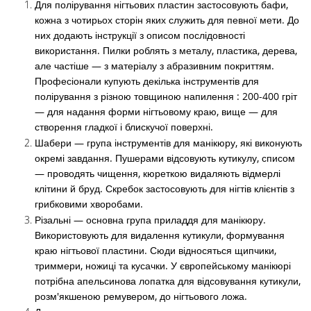
Для полірування нігтьових пластин застосовують бафи,
кожна з чотирьох сторін яких служить для певної мети. До
них додають інструкції з описом послідовності
використання. Пилки роблять з металу, пластика, дерева,
але частіше — з матеріалу з абразивним покриттям.
Професіонали купують декілька інструментів для
полірування з різною товщиною напилення : 200-400 гріт
— для надання форми нігтьовому краю, вище — для
створення гладкої і блискучої поверхні.
Шабери — група інструментів для манікюру, які виконують
окремі завдання. Пушерами відсовують кутикулу, списом
— проводять чищення, кюреткою видаляють відмерлі
клітини й бруд. Скребок застосовують для нігтів клієнтів з
грибковими хворобами.
Різальні — основна група приладдя для манікюру.
Використовують для видалення кутикули, формування
краю нігтьової пластини. Сюди відносяться щипчики,
триммери, ножиці та кусачки. У європейському манікюрі
потрібна апельсинова лопатка для відсовування кутикули,
розм'якшеною ремувером, до нігтьового ложа.