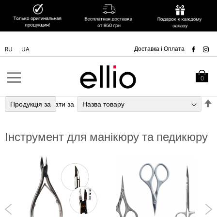
УК
Доставка і Оплата
RU
UA
Skip to
Content
Кошик
0
С
Продукція за
Сортувати за
у
п
Інструмент для манікюру та педикюру
з