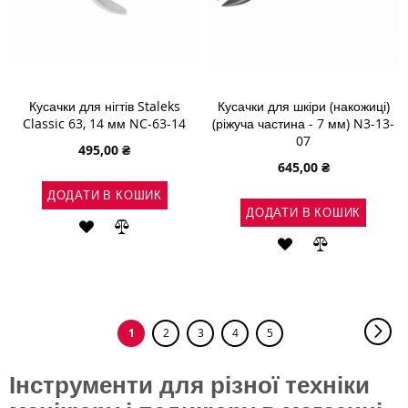
Кусачки для нігтів Staleks
Кусачки для шкіри (накожиці)
Classic 63, 14 мм NC-63-14
(ріжуча частина - 7 мм) N3-13-
07
495,00 ₴
645,00 ₴
ДОДАТИ В КОШИК
ДОДАТИ В КОШИК
ДОДАТИ
ДОДАТИ
ДОДАТИ
ДОДАТИ
ДО
ДО
ДО
ДО
СПИСКУ
ПОРІВНЯННЯ
СПИСКУ
ПОРІВНЯН
БАЖАНЬ
Сторінка
Стор
Нас
You're
Сторінка
Сторінка
Сторінка
Сторінка
1
2
3
4
5
БАЖАНЬ
currently
reading
page
Інструменти для різної техніки