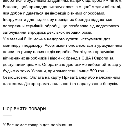
впоратися з будь-яким завданням, наприклад, врослим нігтем.
Бажано, щоб приладдя виконувалося з міцної медичної сталі,
яка добре піддається дезінфекції різними способами.
Інструменти для педикюру провідних брендів піддаються
попередній термічній обробці, що позбавляє від додаткового
заточування впродовж декількох перших років.
У магазині Ellio можна недорого купити інструменти для
манікюру і педикюру. Асортимент оновлюється з урахуванням
появи на ринку нових видів виробів. Реалізуємо продукцію
вітчизняних виробників і відомих брендів США і Європи за
доступними цінами. Оперативно доставимо вибраний товар у
будь-яку точку України, при замовленні вище 500 грн. -
безкоштовно. Оплата на карту ПриватБанку або наложенним
платежем. Діє програма лояльності та нарахування бонусів.
Порівняти товари
У Вас немає товарів для порівняння.