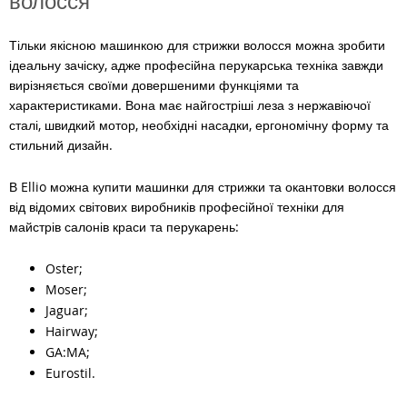
волосся
Тільки якісною машинкою для стрижки волосся можна зробити
ідеальну зачіску, адже професійна перукарська техніка завжди
вирізняється своїми довершеними функціями та
характеристиками. Вона має найгостріші леза з нержавіючої
сталі, швидкий мотор, необхідні насадки, ергономічну форму та
стильний дизайн.
В Ellio можна купити машинки для стрижки та окантовки волосся
від відомих світових виробників професійної техніки для
майстрів салонів краси та перукарень:
Oster;
Moser;
Jaguar;
Hairway;
GA:MA;
Eurostil.