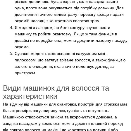
різною довжиною. Буває варіант, коли насадка всього
одна, проте вона регулюється під потрібну довжину. Для
досягнення точного міліметражу перевагу краще надати
окремій насадці з конкретною висотою зрізу.
Є моделі з лазером, по його контуру зручно вести
машинку та робити окантовку. Якщо ж така функція в
девайсі не передбачена, можна докупити лазерну насадку
окремо.
Сучасні моделі також оснащені вакуумним міні-
пилососом, що затягує зрізане волосся, а також функцією
вологого очищення, яка значно полегшує догляд за
пристроєм.
Види машинок для волосся та
характеристики
На відміну від машинки для окантовки, пристрій для стрижки має
більші розміри, вагу, ширину лез, гучність та потужність.
Машинкою створюється зачіска та вкорочується довжина, а
завдяки насадкам у комплекті можна досягти плавний перехід
від довгого волосся на маківці до короткого на потилиці або