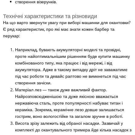
створення візерунків.
Технічні характеристики та різновиди
На що варто звернути увагу при виборі машинки для окантовки?
Є ряд характеристик, про які має знати кожен барбер та
перукар:
Наприклад, бувають акумуляторні моделі та провідні,
проте найоптимальнішим рішенням буде купити машинку
комбінованого типу, яка працює і від мережі, і від
акумулятора. Адже в такому випадку дріт не заважатиме
під час роботи та девайс раптово не вимкнеться під час
створення зачіски.
Матеріал лез — також дуже важливий фактор.
Найрозповсюдженішою та дуже якісною вважається
нержавіюча сталь, проте популярності набуває титан і
кераміка. Зокрема, керамічне лезо довше залишається
гострим, воно вологостійке та загалом зручне в роботі.
Висота зрізу залежить від обраної насадки. Зазвичай у
комплекті до окантувального тримера йде кілька насадок з