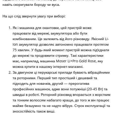
навіть скоригувати бороду чи вуса.
На що слід звернути увагу при виборі:
Як і машинка для окантовки, цей пристрій може
працювати від мережі, акумулятора або бути
комбінованим. Це залежить від його різновиду. Якісний Li-
Ion акумулятор дозволяє автономно працювати протягом
75 хвилин. У будь-який момент пристрій можна під’єднати
до мережі та продовжити стрижку. Такі характеристики
має, наприклад,
машинка Moser
Li+Pro Gold Rose, яку
можна купити в нашому інтернет-магазині.
За двигуном ці перукарські прилади бувають вібраційними
та роторними. Перший тип простіший і дешевий та
підходить для новачків, другий — прерогатива
професійних машинок, адже вони потужніші (20-45 Вт) та
швидші в роботі. Роторний різновид впорається з жорстким
та тонким волоссям набагато краще, до того ж він працює
майже безшумно та не надто вібрує. Строк експлуатації та
зносостійкість також вищі.