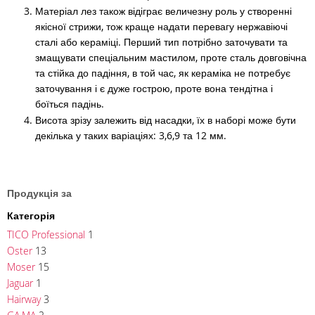
Матеріал лез також відіграє величезну роль у створенні
якісної стрижи, тож краще надати перевагу нержавіючі
сталі або кераміці. Перший тип потрібно заточувати та
змащувати спеціальним мастилом, проте сталь довговічна
та стійка до падіння, в той час, як кераміка не потребує
заточування і є дуже гострою, проте вона тендітна і
боїться падінь.
Висота зрізу залежить від насадки, їх в наборі може бути
декілька у таких варіаціях: 3,6,9 та 12 мм.
Продукція за
Категорія
TICO Professional
1
Oster
13
Moser
15
Jaguar
1
Hairway
3