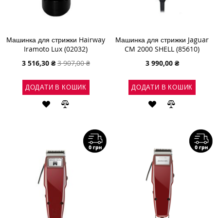
Машинка для стрижки Hairway
Машинка для стрижки Jaguar
Iramoto Lux (02032)
CM 2000 SHELL (85610)
Спеціальна
3 516,30 ₴
3 907,00 ₴
3 990,00 ₴
ціна
ДОДАТИ В КОШИК
ДОДАТИ В КОШИК
ДОДАТИ
ДОДАТИ
ДОДАТИ
ДОДАТИ
ДО
ДО
ДО
ДО
СПИСКУ
ПОРІВНЯННЯ
СПИСКУ
ПОРІВНЯН
БАЖАНЬ
БАЖАНЬ