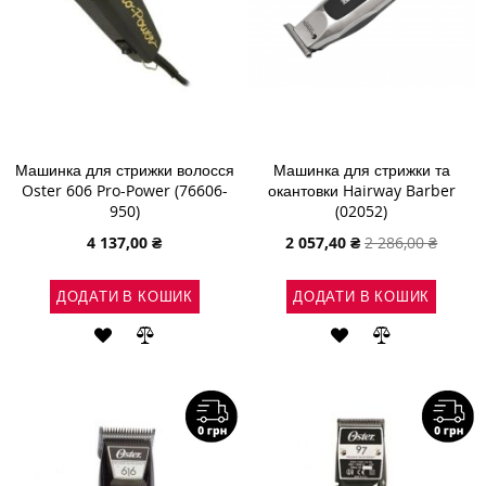
Машинка для стрижки волосся
Машинка для стрижки та
Oster 606 Pro-Power (76606-
окантовки Hairway Barber
950)
(02052)
Спеціальна
4 137,00 ₴
2 057,40 ₴
2 286,00 ₴
ціна
ДОДАТИ В КОШИК
ДОДАТИ В КОШИК
ДОДАТИ
ДОДАТИ
ДОДАТИ
ДОДАТИ
ДО
ДО
ДО
ДО
СПИСКУ
ПОРІВНЯННЯ
СПИСКУ
ПОРІВНЯН
БАЖАНЬ
БАЖАНЬ