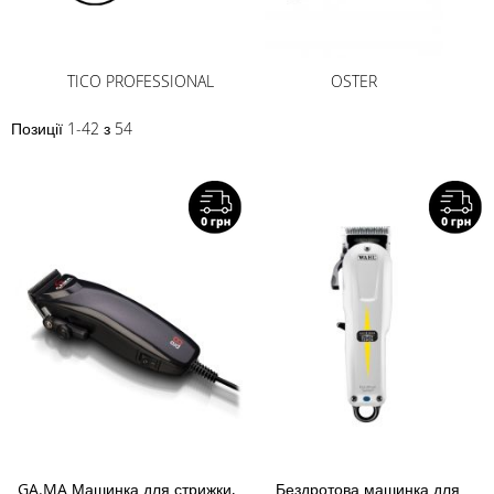
TICO PROFESSIONAL
OSTER
Позиції
1
-
42
з
54
GA.MA Машинка для стрижки,
Бездротова машинка для