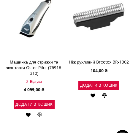
Машинка для стрижки та
Ніж рухливий Breetex BR-1302
окантовки Oster Pilot (76916-
104,00 ₴
310)
2
Відгуки
ДОДАТИ В КОШИК
4 099,00 ₴
ДОДАТИ
ДОДАТИ
ДОДАТИ В КОШИК
ДО
ДО
ДОДАТИ
ДОДАТИ
СПИСКУ
ПОРІВНЯН
ДО
ДО
БАЖАНЬ