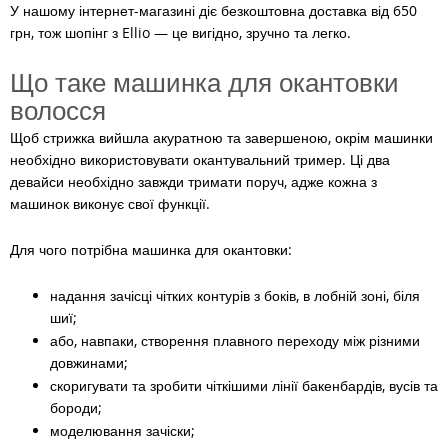
У нашому інтернет-магазині діє безкоштовна доставка від 650
грн, тож шопінг з Ellio — це вигідно, зручно та легко.
Що таке машинка для окантовки
волосся
Щоб стрижка вийшла акуратною та завершеною, окрім машинки
необхідно використовувати окантувальний тример. Ці два
девайси необхідно завжди тримати поруч, адже кожна з
машинок виконує свої функції.
Для чого потрібна машинка для окантовки:
надання зачісці чітких контурів з боків, в лобній зоні, біля
шиї;
або, навпаки, створення плавного переходу між різними
довжинами;
скоригувати та зробити чіткішими лінії бакенбардів, вусів та
бороди;
моделювання зачіски;