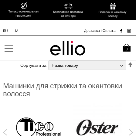
УК
Доставка і Оплата
RU
UA
Skip to
Content
Кошик
0
С
Сортувати за
у
п
Машинки для стрижки та окантовки
з
волосся