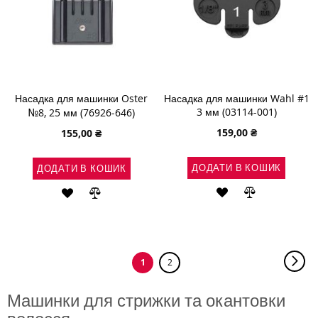
Насадка для машинки Oster
Насадка для машинки Wahl #1
3 мм (03114-001)
№8, 25 мм (76926-646)
159,00 ₴
155,00 ₴
ДОДАТИ В КОШИК
ДОДАТИ В КОШИК
ДОДАТИ
ДОДАТИ
ДОДАТИ
ДОДАТИ
ДО
ДО
ДО
ДО
СПИСКУ
ПОРІВНЯН
СПИСКУ
ПОРІВНЯННЯ
Сторінка
Стор
Нас
You're
Сторінка
1
2
БАЖАНЬ
БАЖАНЬ
currently
reading
page
Машинки для стрижки та окантовки