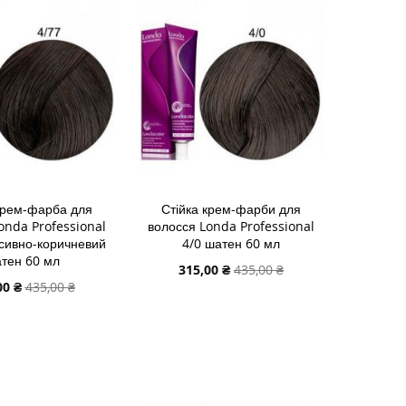
У
СПИСКУ
ДО
НЬ
НЯННЯ
БАЖАНЬ
ПОРІВНЯННЯ
крем-фарба для
Стійка крем-фарби для
onda Professional
волосся Londa Professional
нсивно-коричневий
4/0 шатен 60 мл
тен 60 мл
Спеціальна
315,00 ₴
435,00 ₴
ціна
альна
00 ₴
435,00 ₴
ДОДАТИ В КОШИК
 В КОШИК
ДОДАТИ
И
ДО
ДОДАТИ
И
СПИСКУ
ДО