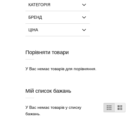
КАТЕГОРІЯ
БРЕНД
ЦІНА
Порівняти товари
У Вас немає товарів для порівняння.
Мій список бажань
Відобра
Таблиця
Спи
У Вас немає товарів у списку
як
бажань.