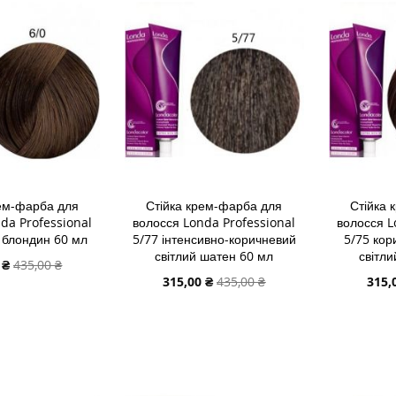
СПИСКУ
ДО
СПИСК
ДО
ЯННЯ
БАЖАНЬ
ПОРІВНЯННЯ
БАЖА
ПОРІВ
рем-фарба для
Стійка крем-фарба для
Стійка 
da Professional
волосся Londa Professional
волосся L
 блондин 60 мл
5/77 інтенсивно-коричневий
5/75 кор
світлий шатен 60 мл
світли
льна
 ₴
435,00 ₴
Спеціальна
Спеці
315,00 ₴
435,00 ₴
315,
ціна
ціна
В КОШИК
ДОДАТИ В КОШИК
ДОДАТИ
ДОДАТИ
ДОДАТ
ДО
ДОДАТИ
ДО
ДОДАТ