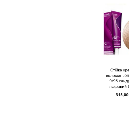
Стійка к
волосся Lon
9/96 санд
яскравий 
Спеціа
315,00
ціна
ДОДАТИ 
ДОДАТИ
ДО
ДОДАТИ