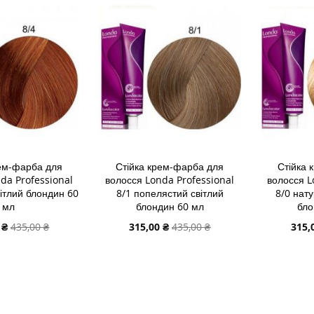
СПИСКУ
ДО
СПИСК
ДО
ЯННЯ
БАЖАНЬ
ПОРІВНЯННЯ
БАЖА
ПОРІВ
рем-фарба для
Стійка крем-фарба для
Стійка 
da Professional
волосся Londa Professional
волосся L
вітлий блондин 60
8/1 попелястий світлий
8/0 нат
мл
блондин 60 мл
бло
льна
Спеціальна
Спеці
 ₴
435,00 ₴
315,00 ₴
435,00 ₴
315,
ціна
ціна
В КОШИК
ДОДАТИ В КОШИК
ДОДАТИ
ДОДАТИ
ДОДАТ
ДО
ДОДАТИ
ДО
ДОДАТ