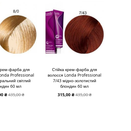
У
СПИСКУ
ДО
НЬ
НЯННЯ
БАЖАНЬ
ПОРІВНЯННЯ
крем-фарба для
Стійка крем-фарба для
onda Professional
волосся Londa Professional
уральний світлий
7/43 мідно-золотистий
ндин 60 мл
блондин 60 мл
альна
Спеціальна
00 ₴
435,00 ₴
315,00 ₴
435,00 ₴
ціна
 В КОШИК
ДОДАТИ В КОШИК
И
ДОДАТИ
И
ДО
ДОДАТИ