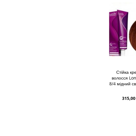
СПИСКУ
ДО
БАЖАНЬ
ПОРІВН
Стійка к
волосся Lon
8/4 мідний с
Спеціа
315,00
ціна
ДОДАТИ 
ДОДАТИ
ДО
ДОДАТИ