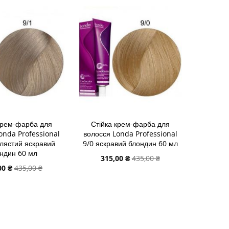
крем-фарба для
Стійка крем-фарба для
onda Professional
волосся Londa Professional
лястий яскравий
9/0 яскравий блондин 60 мл
ндин 60 мл
Спеціальна
315,00 ₴
435,00 ₴
ціна
альна
00 ₴
435,00 ₴
ДОДАТИ В КОШИК
 В КОШИК
ДОДАТИ
И
ДО
ДОДАТИ
И