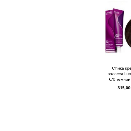
БАЖАНЬ
ПОРІВН
Стійка к
волосся Lon
6/0 темний
Спеціа
315,00
ціна
ДОДАТИ 
ДОДАТИ
ДО
ДОДАТИ
СПИСКУ
ДО