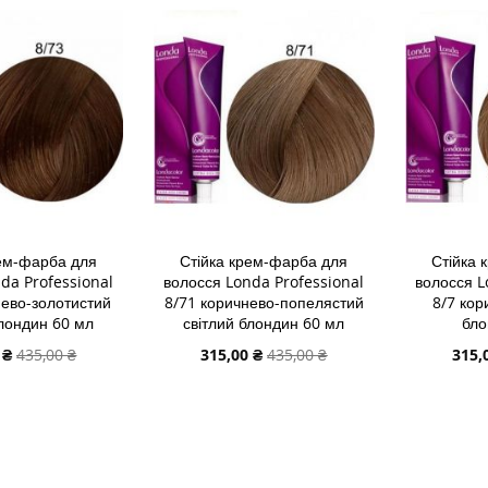
СПИСКУ
ДО
СПИСК
ДО
ЯННЯ
БАЖАНЬ
ПОРІВНЯННЯ
БАЖА
ПОРІВ
рем-фарба для
Стійка крем-фарба для
Стійка 
da Professional
волосся Londa Professional
волосся L
нево-золотистий
8/71 коричнево-попелястий
8/7 кор
блондин 60 мл
світлий блондин 60 мл
бло
льна
Спеціальна
Спеці
 ₴
435,00 ₴
315,00 ₴
435,00 ₴
315,
ціна
ціна
В КОШИК
ДОДАТИ В КОШИК
ДОДАТИ
ДОДАТИ
ДОДАТ
ДО
ДОДАТИ
ДО
ДОДАТ