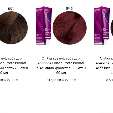
СПИСКУ
ДО
СПИСК
ДО
ЯННЯ
БАЖАНЬ
ПОРІВНЯННЯ
БАЖА
ПОРІВ
рем-фарба для
Стійка крем-фарба для
Стійка 
da Professional
волосся Londa Professional
волосся L
ий світлий шатен
5/46 мідно-фіолетовий шатен
4/77 інте
60 мл
60 мл
ша
льна
Спеціальна
Спеці
 ₴
435,00 ₴
315,00 ₴
435,00 ₴
315,
ціна
ціна
В КОШИК
ДОДАТИ В КОШИК
ДОДАТИ
ДОДАТИ
ДОДАТ
ДО
ДОДАТИ
ДО
ДОДАТ