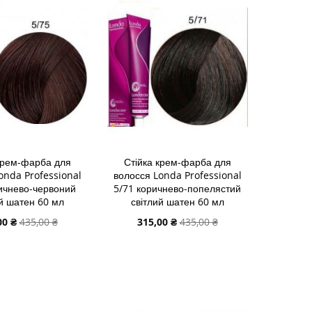
У
СПИСКУ
ДО
НЬ
НЯННЯ
БАЖАНЬ
ПОРІВНЯННЯ
крем-фарба для
Стійка крем-фарба для
onda Professional
волосся Londa Professional
ичнево-червоний
5/71 коричнево-попелястий
й шатен 60 мл
світлий шатен 60 мл
альна
Спеціальна
00 ₴
435,00 ₴
315,00 ₴
435,00 ₴
ціна
 В КОШИК
ДОДАТИ В КОШИК
И
ДОДАТИ
И
ДО
ДОДАТИ