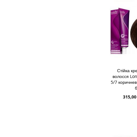
БАЖАНЬ
ПОРІВН
Стійка к
волосся Lon
5/7 коричнев
Спеціа
315,00
ціна
ДОДАТИ 
ДОДАТИ
ДО
ДОДАТИ