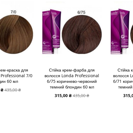
СПИСКУ
ДО
СПИСК
ДО
ЯННЯ
БАЖАНЬ
ПОРІВНЯННЯ
БАЖА
ПОРІВ
рем-краска для
Стійка крем-фарба для
Стійка 
Professional 7/0
волосся Londa Professional
волосся L
дин 60 мл
6/75 коричнево-червоний
6/71 кори
темний блондин 60 мл
темний
льна
 ₴
435,00 ₴
Спеціальна
Спеці
315,00 ₴
435,00 ₴
315,
ціна
ціна
В КОШИК
ДОДАТИ В КОШИК
ДОДАТИ
ДОДАТИ
ДОДАТ
ДО
ДОДАТИ
ДО
ДОДАТ