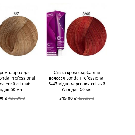
СПИСКУ
ДО
У
БАЖАНЬ
ПОРІВНЯННЯ
НЬ
НЯННЯ
крем-фарба для
Стійка крем-фарба для
onda Professional
волосся Londa Professional
ичневий світлий
8/45 мідно-червоний світлий
ндин 60 мл
блондин 60 мл
альна
Спеціальна
00 ₴
435,00 ₴
315,00 ₴
435,00 ₴
ціна
 В КОШИК
ДОДАТИ В КОШИК
И
ДОДАТИ
И
ДО
ДОДАТИ