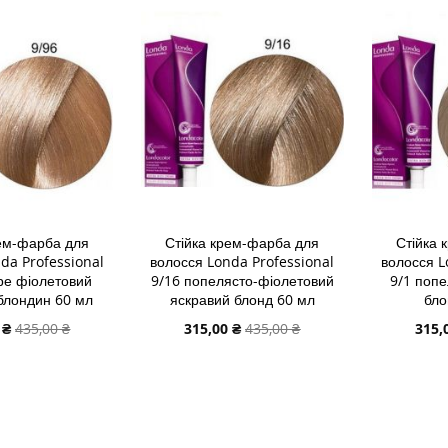
рем-фарба для
Стійка крем-фарба для
Стійка 
da Professional
волосся Londa Professional
волосся L
ре фіолетовий
9/16 попелясто-фіолетовий
9/1 попе
блондин 60 мл
яскравий блонд 60 мл
бло
льна
Спеціальна
Спеці
 ₴
435,00 ₴
315,00 ₴
435,00 ₴
315,
ціна
ціна
В КОШИК
ДОДАТИ В КОШИК
ДОДАТИ
ДОДАТИ
ДОДАТ
ДО
ДОДАТИ
ДО
ДОДАТ