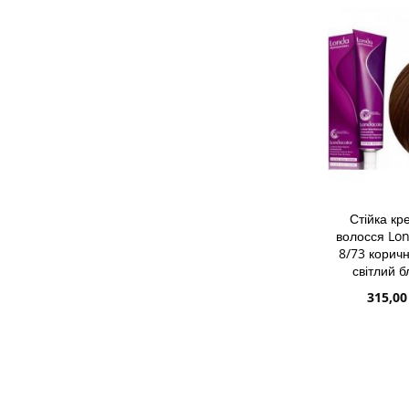
СПИСКУ
ДО
БАЖАНЬ
ПОРІВН
Стійка к
волосся Lon
8/73 корич
світлий 
Спеціа
315,00
ціна
ДОДАТИ 
ДОДАТИ
ДО
ДОДАТИ