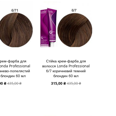
У
СПИСКУ
ДО
НЬ
НЯННЯ
БАЖАНЬ
ПОРІВНЯННЯ
крем-фарба для
Стійка крем-фарба для
onda Professional
волосся Londa Professional
чнево-попелястий
6/7 коричневий темний
 блондин 60 мл
блондин 60 мл
альна
Спеціальна
00 ₴
435,00 ₴
315,00 ₴
435,00 ₴
ціна
 В КОШИК
ДОДАТИ В КОШИК
И
ДОДАТИ
И
ДО
ДОДАТИ