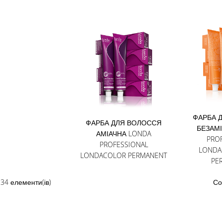
ФАРБА 
ФАРБА ДЛЯ ВОЛОССЯ
БЕЗАМ
АМІАЧНА LONDA
PRO
PROFESSIONAL
LONDA
LONDACOLOR PERMANENT
PE
зити
сок
34
елементи(ів)
Со