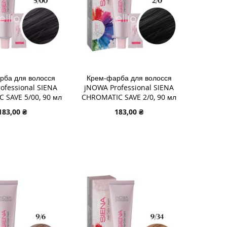
рба для волосся
Крем-фарба для волосся
ofessional SIENA
jNOWA Professional SIENA
 SAVE 5/00, 90 мл
CHROMATIC SAVE 2/0, 90 мл
183,00 ₴
183,00 ₴
 В КОШИК
ДОДАТИ В КОШИК
И
ДОДАТИ
И
ДО
ДОДАТИ
У
СПИСКУ
ДО
НЬ
НЯННЯ
БАЖАНЬ
ПОРІВНЯННЯ