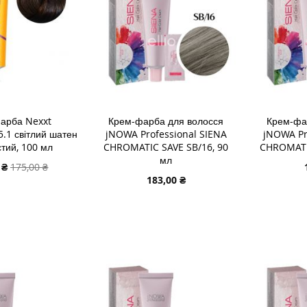
арба Nexxt
Крем-фарба для волосся
Крем-фа
5.1 світлий шатен
jNOWA Professional SIENA
jNOWA Pr
тий, 100 мл
CHROMATIC SAVE SB/16, 90
CHROMATIC
мл
льна
 ₴
175,00 ₴
183,00 ₴
В КОШИК
ДОДАТИ
ДОДАТИ В КОШИК
ДОДАТ
ДОДАТИ
ДО
ДОДАТ
ДО
ДОДАТИ
СПИСК
ДО
СПИСКУ
ДО
ЯННЯ
БАЖА
ПОРІВ
БАЖАНЬ
ПОРІВНЯННЯ