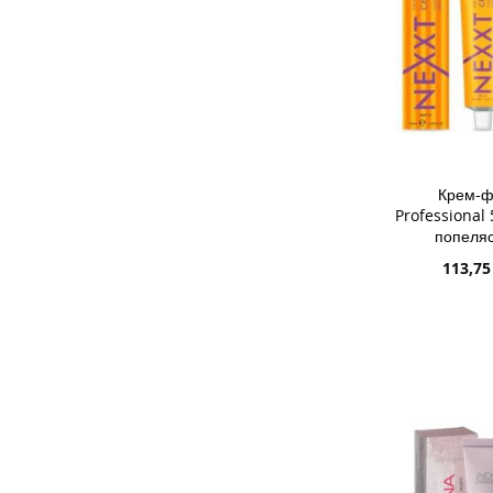
Крем-ф
Professional 
попеляс
Спеціа
113,75
ціна
ДОДАТИ 
ДОДАТИ
ДО
ДОДАТИ
СПИСКУ
ДО
БАЖАНЬ
ПОРІВН