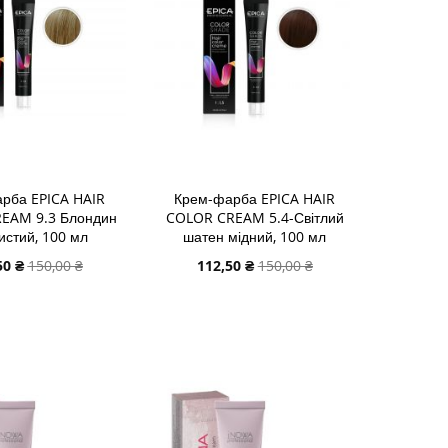
рба EPICA HAIR
Крем-фарба EPICA HAIR
EAM 9.3 Блондин
COLOR CREAM 5.4-Світлий
истий, 100 мл
шатен мідний, 100 мл
альна
Спеціальна
50 ₴
150,00 ₴
112,50 ₴
150,00 ₴
ціна
 В КОШИК
ДОДАТИ В КОШИК
И
ДОДАТИ
И
ДО
ДОДАТИ
У
СПИСКУ
ДО
НЬ
НЯННЯ
БАЖАНЬ
ПОРІВНЯННЯ