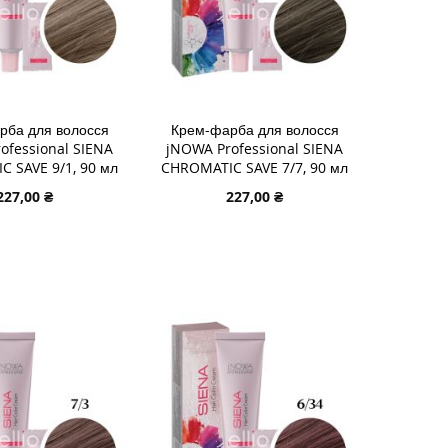
рба для волосся
Крем-фарба для волосся
ofessional SIENA
jNOWA Professional SIENA
 SAVE 9/1, 90 мл
CHROMATIC SAVE 7/7, 90 мл
227,00 ₴
227,00 ₴
 В КОШИК
ДОДАТИ В КОШИК
И
ДОДАТИ
И
ДО
ДОДАТИ
У
СПИСКУ
ДО
НЬ
НЯННЯ
БАЖАНЬ
ПОРІВНЯННЯ