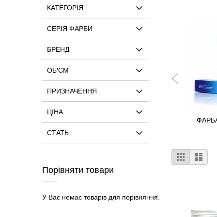
КАТЕГОРІЯ
СЕРІЯ ФАРБИ
БРЕНД
ОБ'ЄМ
ПРИЗНАЧЕННЯ
ЦІНА
РБА ДЛЯ ВОЛОСЯ
ФАРБ
ХНА ДЛЯ ВОЛОС NILA
C:EHKO
СТАТЬ
Відобра
Таблиця
Спи
як
Порівняти товари
У Вас немає товарів для порівняння.