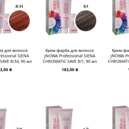
а для волосся
Крем-фарба для волосся
Крем-фа
essional SIENA
jNOWA Professional SIENA
jNOWA Pr
AVE 8/34, 90 мл
CHROMATIC SAVE 8/1, 90 мл
CHROMATIC
3,00 ₴
183,00 ₴
В КОШИК
ДОДАТИ В КОШИК
ДОДАТИ
ДОДАТИ
ДОДАТ
ДО
ДОДАТИ
ДО
ДОДАТ
СПИСКУ
ДО
СПИСК
ДО
ЯННЯ
БАЖАНЬ
ПОРІВНЯННЯ
БАЖА
ПОРІВ