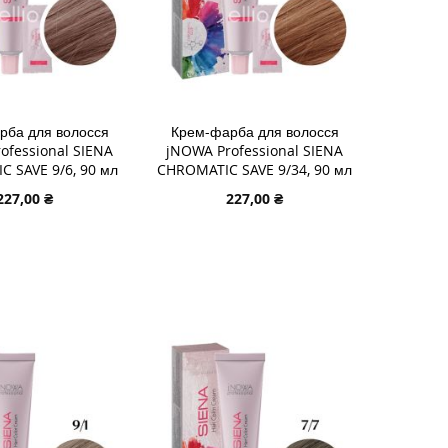
рба для волосся
Крем-фарба для волосся
ofessional SIENA
jNOWA Professional SIENA
 SAVE 9/6, 90 мл
CHROMATIC SAVE 9/34, 90 мл
227,00 ₴
227,00 ₴
 В КОШИК
ДОДАТИ В КОШИК
И
ДОДАТИ
И
ДО
ДОДАТИ
У
СПИСКУ
ДО
НЬ
НЯННЯ
БАЖАНЬ
ПОРІВНЯННЯ