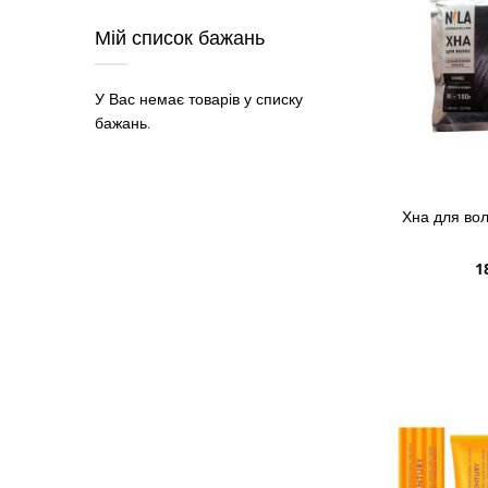
Мій список бажань
У Вас немає товарів у списку
бажань.
Хна для вол
1
ДОДАТИ 
ДОДАТИ
ДО
ДОДАТИ
СПИСКУ
ДО
БАЖАНЬ
ПОРІВН