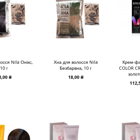
осся Nila Онікс,
Хна для волосся Nila
Крем-фа
10 г
Безбарвна, 10 г
COLOR CR
золот
8,00 ₴
18,00 ₴
Спеці
112,
ціна
В КОШИК
ДОДАТИ В КОШИК
ДОДАТИ
ДОДАТИ
ДОДАТ
ДО
ДОДАТИ
ДО
ДОДАТ
СПИСКУ
ДО
СПИСК
ДО
ЯННЯ
БАЖАНЬ
ПОРІВНЯННЯ
БАЖА
ПОРІВ