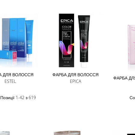
А ДЛЯ ВОЛОССЯ
ФАРБА ДЛЯ ВОЛОССЯ
ФАРБА ДЛ
ESTEL
EPICA
зити
сок
Позиції
1
-
42
з
619
Со