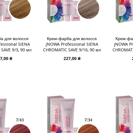
а для волосся
Крем-фарба для волосся
Крем-фа
essional SIENA
jNOWA Professional SIENA
jNOWA Pr
SAVE 9/3, 90 мл
CHROMATIC SAVE 9/16, 90 мл
CHROMATIC
7,00 ₴
227,00 ₴
В КОШИК
ДОДАТИ В КОШИК
ДОДАТИ
ДОДАТИ
ДОДАТ
ДО
ДОДАТИ
ДО
ДОДАТ
СПИСКУ
ДО
СПИСК
ДО
ЯННЯ
БАЖАНЬ
ПОРІВНЯННЯ
БАЖА
ПОРІВ