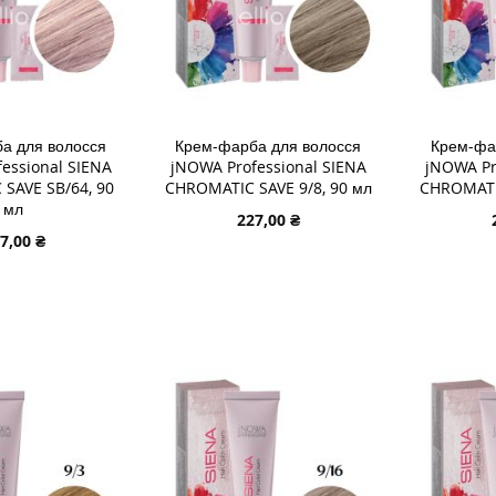
а для волосся
Крем-фарба для волосся
Крем-фа
essional SIENA
jNOWA Professional SIENA
jNOWA Pr
SAVE SB/64, 90
CHROMATIC SAVE 9/8, 90 мл
CHROMATIC
мл
227,00 ₴
7,00 ₴
ДОДАТИ В КОШИК
ДОДАТИ
В КОШИК
ДОДАТИ
ДОДАТ
ДО
ДОДАТИ
ДО
ДОДАТ
СПИСКУ
ДО
СПИСК
ДО
БАЖАНЬ
ПОРІВНЯННЯ
БАЖА
ПОРІВ
ЯННЯ