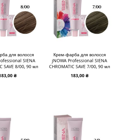
рба для волосся
Крем-фарба для волосся
ofessional SIENA
jNOWA Professional SIENA
 SAVE 8/00, 90 мл
CHROMATIC SAVE 7/00, 90 мл
183,00 ₴
183,00 ₴
 В КОШИК
ДОДАТИ В КОШИК
И
ДОДАТИ
И
ДО
ДОДАТИ
У
СПИСКУ
ДО
НЬ
НЯННЯ
БАЖАНЬ
ПОРІВНЯННЯ