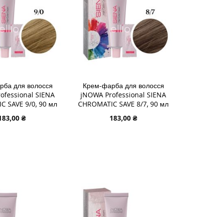
рба для волосся
Крем-фарба для волосся
ofessional SIENA
jNOWA Professional SIENA
 SAVE 9/0, 90 мл
CHROMATIC SAVE 8/7, 90 мл
183,00 ₴
183,00 ₴
 В КОШИК
ДОДАТИ В КОШИК
И
ДОДАТИ
И
ДО
ДОДАТИ
У
СПИСКУ
ДО
НЬ
НЯННЯ
БАЖАНЬ
ПОРІВНЯННЯ