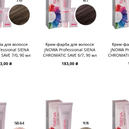
а для волосся
Крем-фарба для волосся
Крем-фа
essional SIENA
jNOWA Professional SIENA
jNOWA Pr
SAVE 7/0, 90 мл
CHROMATIC SAVE 6/7, 90 мл
CHROMATIC
3,00 ₴
183,00 ₴
В КОШИК
ДОДАТИ В КОШИК
ДОДАТИ
ДОДАТИ
ДОДАТ
ДО
ДОДАТИ
ДО
ДОДАТ
СПИСКУ
ДО
СПИСК
ДО
ЯННЯ
БАЖАНЬ
ПОРІВНЯННЯ
БАЖА
ПОРІВ