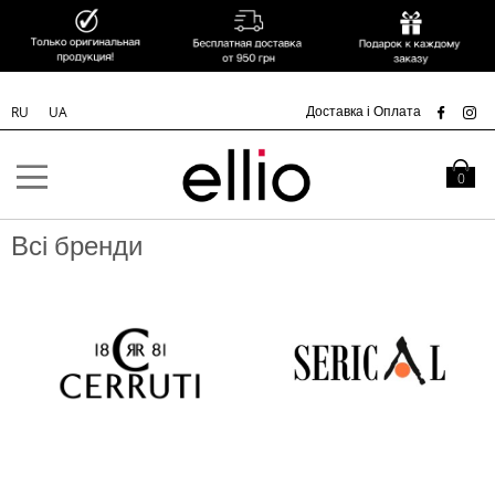
УК
Доставка і Оплата
RU
UA
Skip to
Content
Кошик
0
Всі бренди