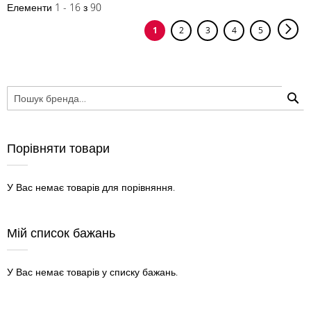
Елементи
1
-
16
з
90
С
Стор
Нас
You're
Сторінка
Сторінка
Сторінка
Сторінка
1
2
3
4
5
currently
reading
page
П
Порівняти товари
У Вас немає товарів для порівняння.
Мій список бажань
У Вас немає товарів у списку бажань.