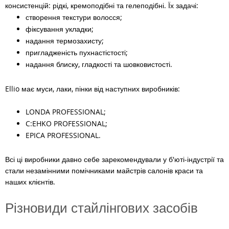
консистенцій: рідкі, кремоподібні та гелеподібні. Їх задачі:
створення текстури волосся;
фіксування укладки;
надання термозахисту;
пригладженість пухнастістості;
надання блиску, гладкості та шовковистості.
Ellio має муси, лаки, пінки від наступних виробників:
LONDA PROFESSIONAL;
C:EHKO PROFESSIONAL;
EPICA PROFESSIONAL.
Всі ці виробники давно себе зарекомендували у б'юті-індустрії та
стали незамінними помічниками майстрів салонів краси та
наших клієнтів.
Різновиди стайлінгових засобів