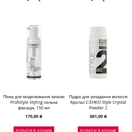
ДО
ДО
ДО
ДО
СПИСКУ
ПОРІВНЯННЯ
СПИСКУ
ПОРІВНЯН
БАЖАНЬ
БАЖАНЬ
Пінка для моделювання зачіски
Пудра для укладання волосся
Profistyle Styling сильна
Крістал C:EHKO Style Crystal
фіксація, 150 мл
Powder 2
170,00 ₴
681,00 ₴
ДОДАТИ В КОШИК
ДОДАТИ В КОШИК