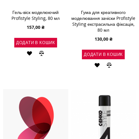
Гель-віск моделюючий
Гума для креативного
Profistyle Styling, 80 мл
моделювання зачіски Profistyle
Styling екстрасильна фіксація,
157,00 ₴
80 мл
130,00 ₴
ДОДАТИ В КОШИК
ДОДАТИ
ДОДАТИ
ДОДАТИ В КОШИК
ДО
ДО
ДОДАТИ
ДОДАТИ
СПИСКУ
ПОРІВНЯННЯ
ДО
ДО
БАЖАНЬ
СПИСКУ
ПОРІВНЯН
БАЖАНЬ