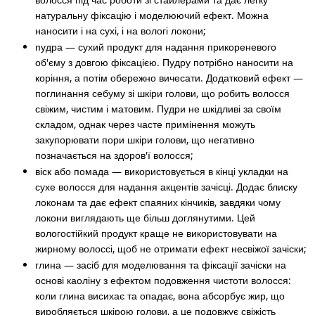
натуральну фіксацію і моделюючий ефект. Можна
наносити і на сухі, і на вологі локони;
пудра
— сухий продукт для надання прикореневого
об'єму з довгою фіксацією. Пудру потрібно наносити на
коріння, а потім обережно вичесати. Додатковий ефект —
поглинання себуму зі шкіри голови, що робить волосся
свіжим, чистим і матовим. Пудри не шкідливі за своїм
складом, однак через часте примінення можуть
закупорювати пори шкіри голови, що негативно
позначається на здоров'ї волосся;
віск або помада
— використовується в кінці укладки на
сухе волосся для надання акцентів зачісці. Додає блиску
локонам та дає ефект спаяних кінчиків, завдяки чому
локони виглядають ще більш доглянутими. Цей
вологостійкий продукт краще не використовувати на
жирному волоссі, щоб не отримати ефект несвіжої зачіски;
глина
— засіб для моделювання та фіксації зачіски на
основі каоліну з ефектом подовження чистоти волосся:
коли глина висихає та опадає, вона абсорбує жир, що
виробляється шкірою голови, а це подовжує свіжість