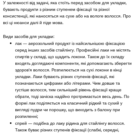
У залежності від задачі, яка стоїть перед засобом для укладки,
бувають продукти з різним ступенем фіксації та різної
консистенції, які наносяться на сухе або на вологе волосся. Про
всі ці нюанси далі й піде мова.
Види засобів для укладки:
лак
— аерозольний продукт із найсильнішою фіксацією
серед інших засобів стайлінгу. Професійні лаки не містять
спиртів у складі, що щадить локони. Також до їх складу
входять доглядаючі компоненти, які допомагають зберегти
здоров'я волосся. Розпилюється на сухі локони в кінці
укладки. Лаки бувають різних ступенів фіксації, які
позначаються цифрами або літерами. Чим довше та
густіше волосся, тим сильніший рівень фіксації краще
обрати, тоді зачіска надійно протримається весь день. По
формі лак поділяється на класичний рідкий та сухий у
вигляді пудри чи порошку, що виходить з балону при
розпиленні;
спрей — подібна до лаку рідина для стайлінгу волосся.
Також буває різних ступенів фіксації (слабкі, середні,