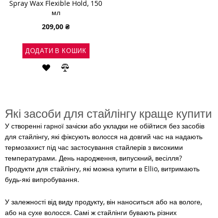
Spray Wax Flexible Hold, 150
мл
209,00 ₴
ДОДАТИ В КОШИК
ДОДАТИ
ДОДАТИ
ДО
ДО
СПИСКУ
ПОРІВНЯННЯ
Які засоби для стайлінгу краще купити
БАЖАНЬ
У створенні гарної зачіски або укладки не обійтися без засобів
для стайлінгу, які фіксують волосся на довгий час на надають
термозахист під час застосування стайлерів з високими
температурами. День народження, випускний, весілля?
Продукти для стайлінгу, які можна купити в Ellio, витримають
будь-які випробування.
У залежності від виду продукту, він наноситься або на вологе,
або на сухе волосся. Самі ж стайлінги бувають різних