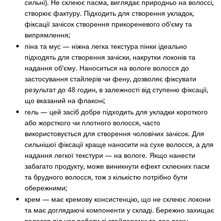
сильні). Не склеює пасма, виглядає природньо на волоссі,
створює фактуру. Підходить для створення укладок,
фіксації зачісок створення прикореневого об'єму та
випрямлення;
піна та мус
— ніжна легка текстура пінки ідеально
підходять для створення зачіски, накрутки локонів та
надання об'єму. Наноситься на вологе волосся до
застосування стайлерів чи фену, дозволяє фіксувати
результат до 48 годин, в залежності від ступеню фіксації,
що вказаний на флаконі;
гель
— цей засіб добре підходить для укладки короткого
або жорсткого чи плотного волосся, часто
використовується для створення чоловічих зачісок. Для
сильнішої фіксації краще наносити на сухе волосся, а для
надання легкої текстури — на вологе. Якщо нанести
забагато продукту, може виникнути ефект склеєних пасм
та брудного волосся, тож з кількістю потрібно бути
обережними;
крем
— має кремову консистенцію, що не склеює локони
та має доглядаючі компоненти у складі. Бережно захищає
волосся під час роботи зі стайлерами та дає легку