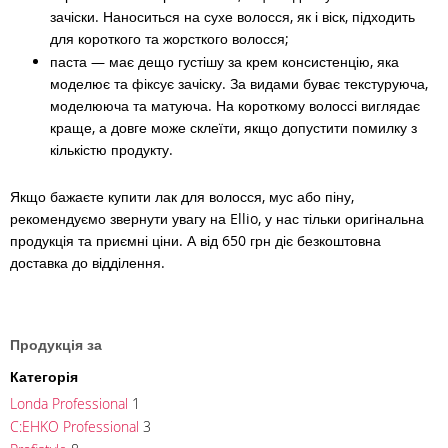
зачіски. Наноситься на сухе волосся, як і віск, підходить
для короткого та жорсткого волосся;
паста
— має дещо густішу за крем консистенцію, яка
моделює та фіксує зачіску. За видами буває текстуруюча,
моделююча та матуюча. На короткому волоссі виглядає
краще, а довге може склеїти, якщо допустити помилку з
кількістю продукту.
Якщо бажаєте купити лак для волосся, мус або піну,
рекомендуємо звернути увагу на Ellio, у нас тільки оригінальна
продукція та приємні ціни. А від 650 грн діє безкоштовна
доставка до відділення.
Продукція за
Категорія
Londa Professional
1
C:EHKO Professional
3