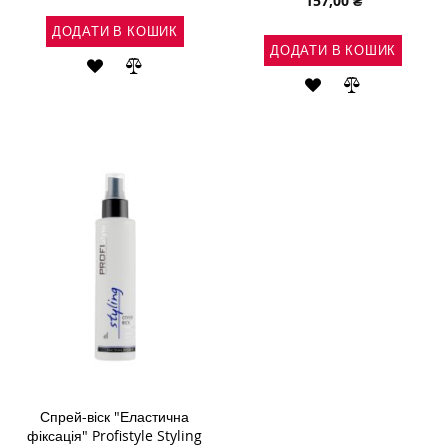
157,00 ₴
ДОДАТИ В КОШИК
ДОДАТИ В КОШИК
ДОДАТИ
ДОДАТИ
ДОДАТИ
ДОДАТИ
ДО
ДО
ДО
ДО
СПИСКУ
ПОРІВНЯННЯ
СПИСКУ
ПОРІВНЯН
БАЖАНЬ
БАЖАНЬ
Спрей-віск "Еластична
фіксація" Profistyle Styling