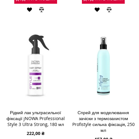
ДОДАТИ
ДОДАТИ
ДОДАТИ
ДОДАТИ
ДО
ДО
ДО
ДО
СПИСКУ
ПОРІВНЯННЯ
СПИСКУ
ПОРІВНЯН
БАЖАНЬ
БАЖАНЬ
Рідкий лак ультрасильної
Спрей для моделювання
фіксації jNOWA Professional
зачіски з термозахистом
Style 3 Ultra Strong, 180 мл
Profistyle сильна фіксація, 250
мл
222,00 ₴