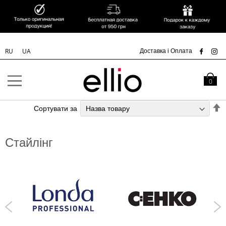
УК
Доставка і Оплата
RU
UA
Skip to
Content
Кошик
0
С
Сортувати за
у
п
Стайлінг
з