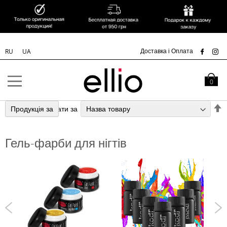
УК
Доставка і Оплата
RU
UA
Skip to
Content
Кошик
0
С
Продукція за
Сортувати за
у
п
Гель-фарби для нігтів
з