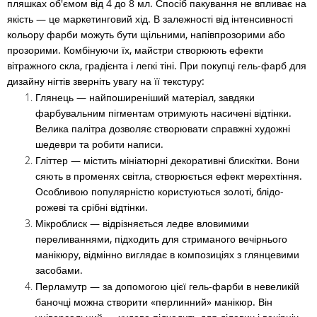
пляшках об'ємом від 4 до 8 мл. Спосіб пакування не впливає на
якість — це маркетинговий хід. В залежності від інтенсивності
кольору фарби можуть бути щільними, напівпрозорими або
прозорими. Комбінуючи їх, майстри створюють ефекти
вітражного скла, градієнта і легкі тіні. При покупці гель-фарб для
дизайну нігтів зверніть увагу на її текстуру:
Глянець — найпоширеніший матеріал, завдяки
фарбувальним пігментам отримують насичені відтінки.
Велика палітра дозволяє створювати справжні художні
шедеври та робити написи.
Гліттер — містить мініатюрні декоративні блискітки. Вони
сяють в променях світла, створюється ефект мерехтіння.
Особливою популярністю користуються золоті, блідо-
рожеві та срібні відтінки.
Мікроблиск — відрізняється ледве вловимими
переливаннями, підходить для стриманого вечірнього
манікюру, відмінно виглядає в композиціях з глянцевими
засобами.
Перламутр — за допомогою цієї гель-фарби в невеликій
баночці можна створити «перлинний» манікюр. Він