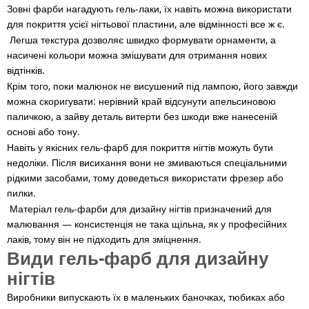
Зовні фарби нагадують гель-лаки, їх навіть можна використати
для покриття усієї нігтьової пластини, але відмінності все ж є.
Легша текстура дозволяє швидко формувати орнаменти, а
насичені кольори можна змішувати для отримання нових
відтінків.
Крім того, поки малюнок не висушений під лампою, його завжди
можна скоригувати: нерівний край відсунути апельсиновою
паличкою, а зайву деталь витерти без шкоди вже нанесеній
основі або тону.
Навіть у якісних гель-фарб для покриття нігтів можуть бути
недоліки. Після висихання вони не змиваються спеціальними
рідкими засобами, тому доведеться використати фрезер або
пилки.
Матеріал гель-фарби для дизайну нігтів призначений для
малювання — консистенція не така щільна, як у професійних
лаків, тому він не підходить для зміцнення.
Види гель-фарб для дизайну
нігтів
Виробники випускають їх в маленьких баночках, тюбиках або