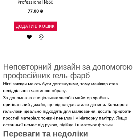
Professional №60
77,00 ₴
ДОДАТИ В КОШИК
ДОДАТИ
ДОДАТИ
ДО
ДО
СПИСКУ
ПОРІВНЯННЯ
Неповторний дизайн за допомогою
БАЖАНЬ
професійних гель-фарб
Нігті завжди мають бути доглянутими, тому манікюр став
невіддільною частиною образу.
За допомогою спеціальних засобів майстер зробить
оригінальний дизайн, що відповідає стилю дівчини. Кольорові
гель-лаки ідеально підходять для малювання, досить придбати
простий матеріал: тонкий пензлик і мініатюрну палітру. Якщо
останньої немає під рукою, підійде і шматочок фольги.
Переваги та недоліки