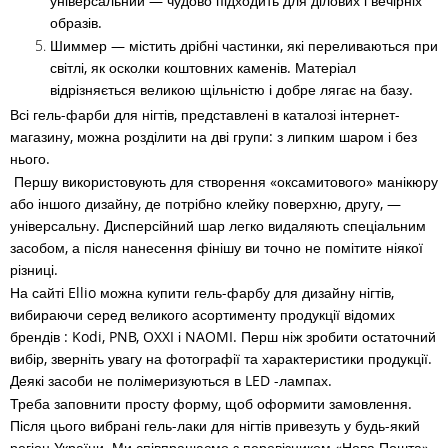
універсальний — чудово підходить для ділових і вечірніх
образів.
Шиммер — містить дрібні частинки, які переливаються при
світлі, як осколки коштовних каменів. Матеріал
відрізняється великою щільністю і добре лягає на базу.
Всі гель-фарби для нігтів, представлені в каталозі інтернет-
магазину, можна розділити на дві групи: з липким шаром і без
нього.
Першу використовують для створення «оксамитового» манікюру
або іншого дизайну, де потрібно клейку поверхню, другу, —
універсальну. Дисперсійний шар легко видаляють спеціальним
засобом, а після нанесення фінішу ви точно не помітите ніякої
різниці.
На сайті Ellio можна купити гель-фарбу для дизайну нігтів,
вибираючи серед великого асортименту продукції відомих
брендів : Kodi, PNB, OXXI і NAOMI. Перш ніж зробити остаточний
вибір, зверніть увагу на фотографії та характеристики продукції.
Деякі засоби не полімеризуються в LED -лампах.
Треба заповнити просту форму, щоб оформити замовлення.
Після цього вибрані гель-лаки для нігтів привезуть у будь-який
регіон України. Ми співпрацюємо з перевізником «Нова Пошта»,