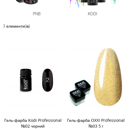
PNB
KODI
3
елементи(ів)
Гель-фарба Kodi Professional
Гель-фарба OXXI Professional
№02 чорний
№03 5 г