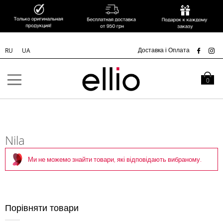
УК
Доставка і Оплата
RU
UA
Skip to
Content
Кошик
0
Nila
Ми не можемо знайти товари, які відповідають вибраному.
Порівняти товари