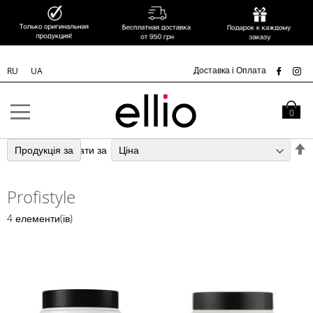
УК
Доставка і Оплата
RU
UA
Skip to
Content
Кошик
0
С
Продукція за
Сортувати за
у
п
Profistyle
з
4
елементи(ів)