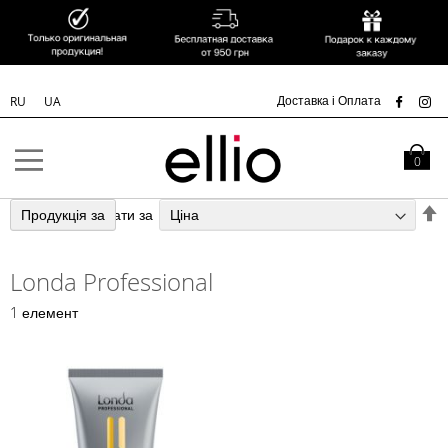
УК
Доставка і Оплата
RU
UA
Skip to
Content
Кошик
0
С
Продукція за
Сортувати за
у
п
Londa Professional
з
1
елемент