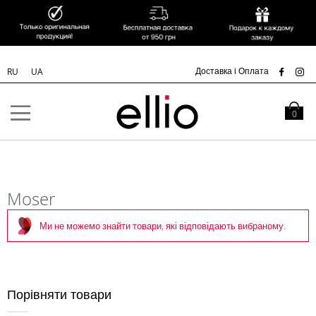
УК
Доставка і Оплата
RU
UA
Skip to
Content
Кошик
0
Moser
Ми не можемо знайти товари, які відповідають вибраному.
Порівняти товари