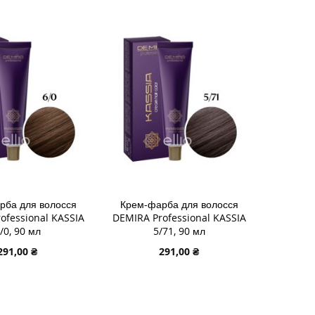
И
ДОДАТИ
И
ДО
ДОДАТИ
У
СПИСКУ
ДО
НЬ
НЯННЯ
БАЖАНЬ
ПОРІВНЯННЯ
рба для волосся
Крем-фарба для волосся
ofessional KASSIA
DEMIRA Professional KASSIA
/0, 90 мл
5/71, 90 мл
291,00 ₴
291,00 ₴
 В КОШИК
ДОДАТИ В КОШИК
И
ДОДАТИ