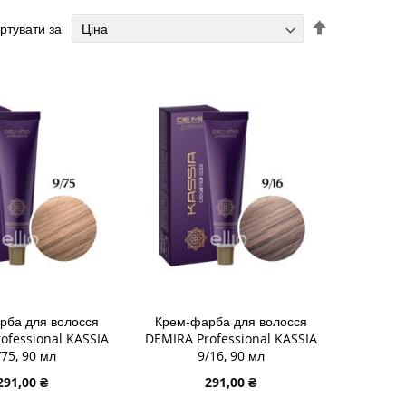
Сортувати
ртувати за
у
порядку
збільшення
рба для волосся
Крем-фарба для волосся
ofessional KASSIA
DEMIRA Professional KASSIA
/75, 90 мл
9/16, 90 мл
291,00 ₴
291,00 ₴