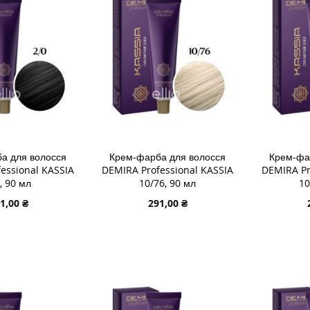
СПИСКУ
ДО
СПИСК
ДО
ЯННЯ
БАЖАНЬ
ПОРІВНЯННЯ
БАЖА
ПОРІВ
а для волосся
Крем-фарба для волосся
Крем-фа
essional KASSIA
DEMIRA Professional KASSIA
DEMIRA Pr
, 90 мл
10/76, 90 мл
10
1,00 ₴
291,00 ₴
В КОШИК
ДОДАТИ В КОШИК
ДОДАТИ
ДОДАТИ
ДОДАТ
ДО
ДОДАТИ
ДО
ДОДАТ
СПИСКУ
ДО
СПИСК
ДО