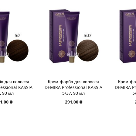
ДО
ДОДАТИ
ДО
ДОДАТ
СПИСКУ
ДО
СПИСК
ДО
ЯННЯ
БАЖАНЬ
ПОРІВНЯННЯ
БАЖА
ПОРІВ
а для волосся
Крем-фарба для волосся
Крем-фа
essional KASSIA
DEMIRA Professional KASSIA
DEMIRA Pr
, 90 мл
5/37, 90 мл
5
1,00 ₴
291,00 ₴
В КОШИК
ДОДАТИ В КОШИК
ДОДАТИ
ДОДАТИ
ДОДАТ
ДО
ДОДАТИ
ДО
ДОДАТ