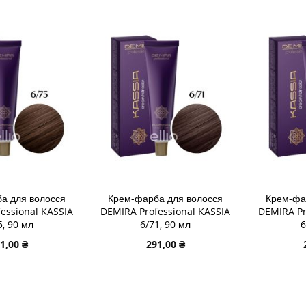
ДОДАТИ
ДОДАТ
ДО
ДОДАТИ
ДО
ДОДАТ
СПИСКУ
ДО
СПИСК
ДО
ЯННЯ
БАЖАНЬ
ПОРІВНЯННЯ
БАЖА
ПОРІВ
а для волосся
Крем-фарба для волосся
Крем-фа
essional KASSIA
DEMIRA Professional KASSIA
DEMIRA Pr
5, 90 мл
6/71, 90 мл
6
1,00 ₴
291,00 ₴
В КОШИК
ДОДАТИ В КОШИК
ДОДАТИ
ДОДАТИ
ДОДАТ