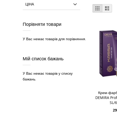
ЦІНА
Відобра
Таблиця
Спи
як
Порівняти товари
У Вас немає товарів для порівняння.
Мій список бажань
У Вас немає товарів у списку
бажань.
Крем-фарб
DEMIRA Prof
SL/6
29