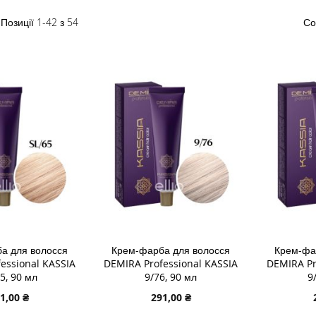
зити
сок
Позиції
1
-
42
з
54
Со
а для волосся
Крем-фарба для волосся
Крем-фа
essional KASSIA
DEMIRA Professional KASSIA
DEMIRA Pr
5, 90 мл
9/76, 90 мл
9
1,00 ₴
291,00 ₴