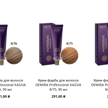
В КОШИК
ДОДАТИ В КОШИК
ДОДАТИ
ДОДАТИ
ДОДАТ
ДО
ДОДАТИ
ДО
ДОДАТ
СПИСКУ
ДО
СПИСК
ДО
ЯННЯ
БАЖАНЬ
ПОРІВНЯННЯ
БАЖА
ПОРІВ
а для волосся
Крем-фарба для волосся
Крем-фа
essional KASSIA
DEMIRA Professional KASSIA
DEMIRA Pr
6, 90 мл
8/75, 90 мл
8
1,00 ₴
291,00 ₴
В КОШИК
ДОДАТИ В КОШИК
ДОДАТИ