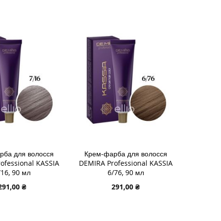
И
ДОДАТИ
И
ДО
ДОДАТИ
У
СПИСКУ
ДО
НЬ
НЯННЯ
БАЖАНЬ
ПОРІВНЯННЯ
рба для волосся
Крем-фарба для волосся
ofessional KASSIA
DEMIRA Professional KASSIA
/16, 90 мл
6/76, 90 мл
291,00 ₴
291,00 ₴
 В КОШИК
ДОДАТИ В КОШИК