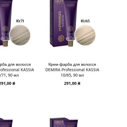
У
СПИСКУ
ДО
НЬ
НЯННЯ
БАЖАНЬ
ПОРІВНЯННЯ
рба для волосся
Крем-фарба для волосся
ofessional KASSIA
DEMIRA Professional KASSIA
/71, 90 мл
10/65, 90 мл
291,00 ₴
291,00 ₴
 В КОШИК
ДОДАТИ В КОШИК
И
ДОДАТИ
И
ДО
ДОДАТИ
У
СПИСКУ
ДО