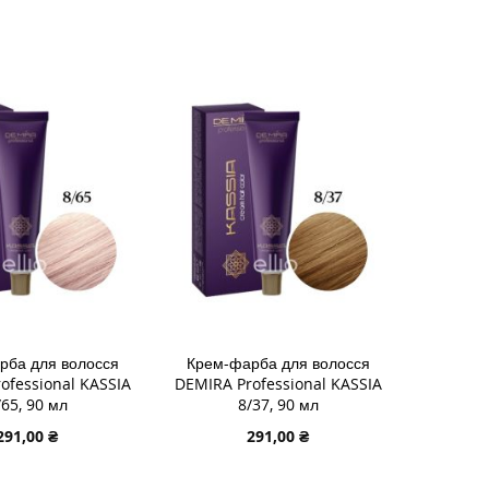
 В КОШИК
ДОДАТИ В КОШИК
И
ДОДАТИ
И
ДО
ДОДАТИ
У
СПИСКУ
ДО
НЬ
НЯННЯ
БАЖАНЬ
ПОРІВНЯННЯ
рба для волосся
Крем-фарба для волосся
ofessional KASSIA
DEMIRA Professional KASSIA
/65, 90 мл
8/37, 90 мл
291,00 ₴
291,00 ₴
 В КОШИК
ДОДАТИ В КОШИК