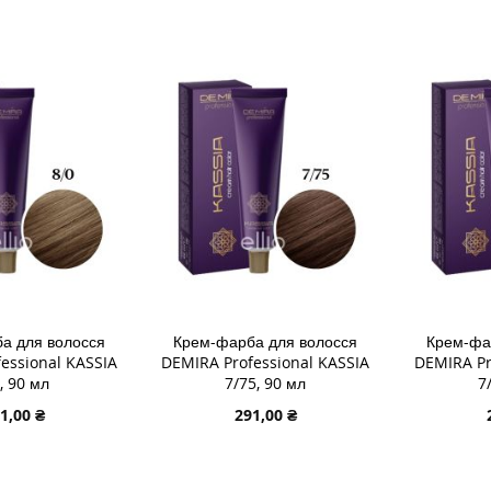
ДОДАТИ
ДОДАТ
ДО
ДОДАТИ
ДО
ДОДАТ
СПИСКУ
ДО
СПИСК
ДО
ЯННЯ
БАЖАНЬ
ПОРІВНЯННЯ
БАЖА
ПОРІВ
а для волосся
Крем-фарба для волосся
Крем-фа
essional KASSIA
DEMIRA Professional KASSIA
DEMIRA Pr
, 90 мл
7/75, 90 мл
7
1,00 ₴
291,00 ₴
В КОШИК
ДОДАТИ В КОШИК
ДОДАТИ