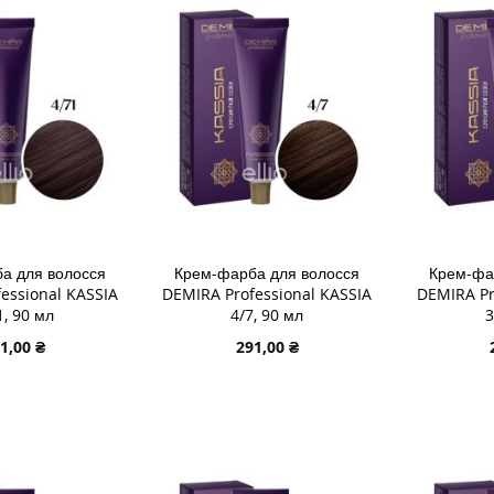
СПИСКУ
ДО
СПИСК
ДО
ЯННЯ
БАЖАНЬ
ПОРІВНЯННЯ
БАЖА
ПОРІВ
а для волосся
Крем-фарба для волосся
Крем-фа
essional KASSIA
DEMIRA Professional KASSIA
DEMIRA Pr
1, 90 мл
4/7, 90 мл
3
1,00 ₴
291,00 ₴
В КОШИК
ДОДАТИ В КОШИК
ДОДАТИ
ДОДАТИ
ДОДАТ
ДО
ДОДАТИ
ДО
ДОДАТ