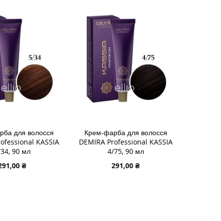
И
ДО
ДОДАТИ
У
СПИСКУ
ДО
НЬ
НЯННЯ
БАЖАНЬ
ПОРІВНЯННЯ
рба для волосся
Крем-фарба для волосся
ofessional KASSIA
DEMIRA Professional KASSIA
/34, 90 мл
4/75, 90 мл
291,00 ₴
291,00 ₴
 В КОШИК
ДОДАТИ В КОШИК
И
ДОДАТИ
И
ДО
ДОДАТИ