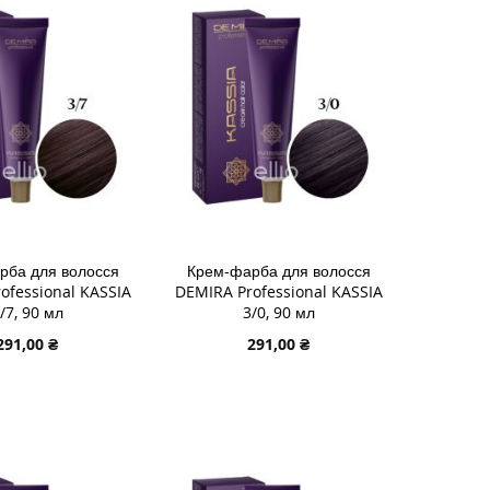
У
СПИСКУ
ДО
НЬ
НЯННЯ
БАЖАНЬ
ПОРІВНЯННЯ
рба для волосся
Крем-фарба для волосся
ofessional KASSIA
DEMIRA Professional KASSIA
/7, 90 мл
3/0, 90 мл
291,00 ₴
291,00 ₴
 В КОШИК
ДОДАТИ В КОШИК
И
ДОДАТИ
И
ДО
ДОДАТИ