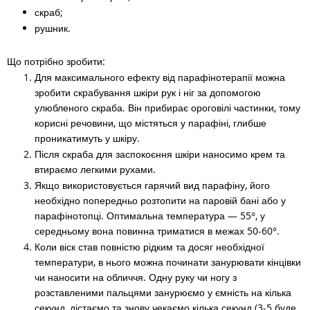
скраб;
рушник.
Що потрібно зробити:
Для максимального ефекту від парафінотерапії можна
зробити скрабування шкіри рук і ніг за допомогою
улюбленого скраба. Він прибирає ороговілі частинки, тому
корисні речовини, що містяться у парафіні, глибше
проникатимуть у шкіру.
Після скраба для заспокоєння шкіри наносимо крем та
втираємо легкими рухами.
Якщо використовується гарячий вид парафіну, його
необхідно попередньо розтопити на паровій бані або у
парафінотопці. Оптимальна температура
— 55
°, у
середньому вона повинна триматися в межах 50-60°.
Коли віск став повністю рідким та досяг необхідної
температури, в нього можна починати занурювати кінцівки
чи наносити на обличчя. Одну руку чи ногу з
розставленими пальцями занурюємо у ємність на кілька
секунд, дістаємо та знову чекаємо кілька секунд (3-5 буде