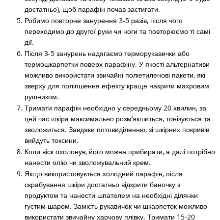
достатньо), щоб парафін почав застигати.
Робимо повторне занурення 3-5 разів, після чого
переходимо до другої руки чи ноги та повторюємо ті самі
дії.
Після 3-5 занурень надягаємо терморукавички або
термошкарпетки поверх парафіну. У якості альтернативи
можливо використати звичайні поліетиленові пакети, які
зверху для поліпшення ефекту краще накрити махровим
рушником.
Тримати парафін необхідно у середньому 20 хвилин, за
цей час шкіра максимально розм’якшиться, тонізується та
зволожиться. Завдяки потовиділенню, зі шкірних покривів
вийдуть токсини.
Коли віск охолонув, його можна прибирати, а далі потрібно
нанести олію чи зволожувальний крем.
Якщо використовується холодний парафін, після
скрабування шкіри достатньо відкрити баночку з
продуктом та нанести шпателем на необхідні ділянки
густим шаром. Замість рукавичок чи шкарпеток можливо
використати звичайну харчову плівку. Тримати 15-20