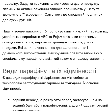
парафіну. Завдяки корисним властивостям цього продукту,
вітаміни та активні речовини глибоко проникають у шкіру та
зволожують її зсередини. Саме тому це справжній порятунок
для сухих рук і ніг.
Наш інтернет-магазин Ellio пропонує купити якісний парафін від
українських виробників ABC та Enjoy з різними корисними
складниками: алое, персиком, трояндою, шоколадом та
ягодами. Всі вони призначені як для салонного, так і
домашнього використання. Найзручніше плавити такий віск у
спеціальному парафіноплаві, який також є в нашому магазині.
Види парафіну та їх відмінності
Є два види парафіну, які відрізняються між собою за
технологією застосування: гарячий та холодний. Їх основні
відмінності:
перший необхідно розігрівати перед застосуванням на
водяній бані або у парафінотопці, а другий одразу готовий
до використання;