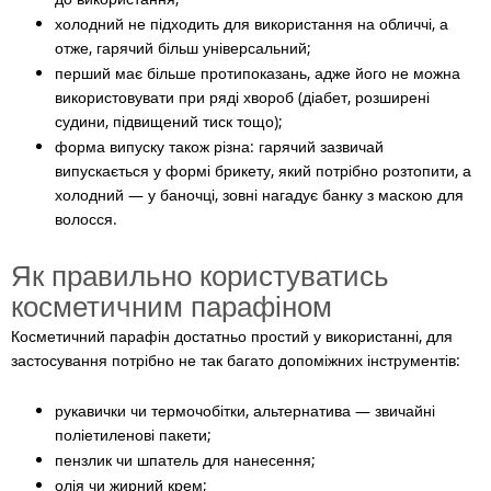
холодний не підходить для використання на обличчі, а
отже, гарячий більш універсальний;
перший має більше протипоказань, адже його не можна
використовувати при ряді хвороб (діабет, розширені
судини, підвищений тиск тощо);
форма випуску також різна:
гарячий зазвичай
випускається у формі брикету, який потрібно розтопити, а
холодний — у баночці, зовні нагадує банку з маскою для
волосся.
Як правильно користуватись
косметичним парафіном
Косметичний парафін достатньо простий у використанні, для
застосування потрібно не так багато допоміжних інструментів:
рукавички чи термочобітки, альтернатива
— звичайні
поліетиленові пакети
;
пензлик чи шпатель для нанесення;
олія чи жирний крем;