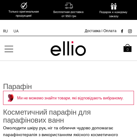
УК
Доставка і Оплата
RU
UA
Skip to
Content
Кошик
0
Парафін
Ми не можемо знайти товари, які відповідають вибраному.
Косметичний парафін для
парафінових ванн
Омолодити шкіру рук, ніг та обличчя чудово допомагає
парафінотерапія з використанням якісного косметичного