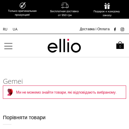
УК
Доставка і Оплата
RU
UA
Skip to
Content
Кошик
0
Gemei
Ми не можемо знайти товари, які відповідають вибраному.
Порівняти товари