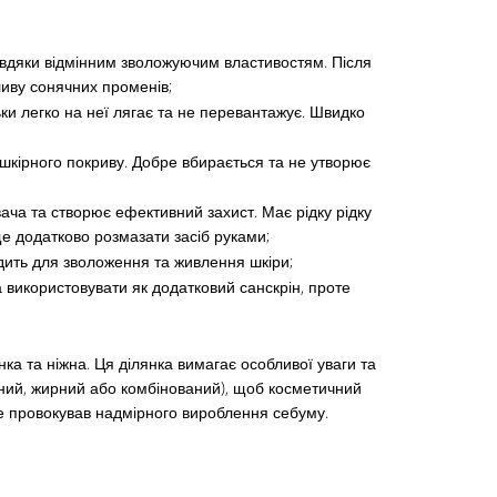
завдяки відмінним зволожуючим властивостям. Після
ливу сонячних променів;
ьки легко на неї лягає та не перевантажує. Швидко
в шкірного покриву. Добре вбирається та не утворює
ача та створює ефективний захист. Має рідку рідку
е додатково розмазати засіб руками;
дить для зволоження та живлення шкіри;
а використовувати як додатковий санскрін, проте
ка та ніжна. Ця ділянка вимагає особливої уваги та
ьний, жирний або комбінований), щоб косметичний
не провокував надмірного вироблення себуму.