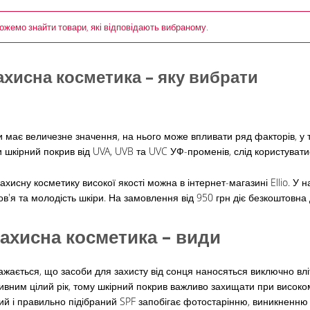
ожемо знайти товари, які відповідають вибраному.
хисна косметика – яку вибрати
и має величезне значення, на нього може впливати ряд факторів, у 
 шкірний покрив від UVA, UVB та UVC УФ-променів, слід користуват
хисну косметику високої якості можна в інтернет-магазині Ellio. У н
ов'я та молодість шкіри. На замовлення від 950 грн діє безкоштовна 
ахисна косметика – види
жається, що засоби для захисту від сонця наносяться виключно влітк
ивним цілий рік, тому шкірний покрив важливо захищати при високому
ний і правильно підібраний SPF запобігає фотостарінню, виникненню о