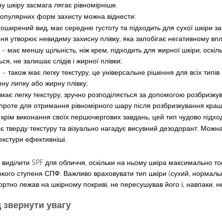
ну шкіру засмага лягає рівномірніше.
опулярних форм захисту можна віднести:
поширений вид, має середню густоту та підходить для сухої шкіри 
ня утворює невидиму захисну плівку, яка запобігає негативному вп
 – має меншу щільність, ніж крем, підходить для жирної шкіри, оскіл
ся, не залишає слідів і жирної плівки;
 – також має легку текстуру, це універсальне рішення для всіх типі
ну липку або жирну плівку;
 має легку текстуру, зручно розподіляється за допомогою розбризкув
проте для отримання рівномірного шару після розбризкування кращ
 крім виконання своїх першочергових завдань, цей тип чудово підхо
має тверду текстуру та візуально нагадує висувний дезодорант. Можн
екстури ефективніші.
 виділити SPF для обличчя, оскільки на ньому шкіра максимально тон
окого ступеня СПФ. Важливо враховувати тип шкіри (сухий, нормал
ртно лежав на шкірному покриві, не пересушував його і, навпаки, 
д звернути увагу