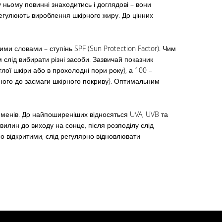
 ньому повинні знаходитись і доглядові – вони
егулюють вироблення шкірного жиру. До цінних
ми словами – ступінь SPF (Sun Protection Factor). Чим
слід вибирати різні засоби. Зазвичай показник
глої шкіри або в прохолодні пори року), а 100 –
еного до засмаги шкірного покриву). Оптимальним
оменів. До найпоширеніших відносяться UVA, UVB та
вилин до виходу на сонце, після розподілу слід
но відкритими, слід регулярно відновлювати