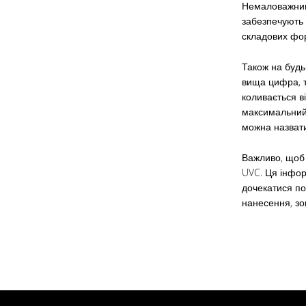
Немаловажним 
забезпечують 
складових фор
Також на будь
вища цифра, т
коливається ві
максимальний 
можна назвати
Важливо, щоб 
UVC. Ця інфор
дочекатися по
нанесення, зо