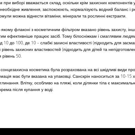
при виборі вважається склад, оскільки крім захисних компонентів у
необхідне живлення, заспокоюють, нормалізують водний баланс і р
мули можна віднести вітаміни, мінерали та рослинні екстракти.
-якому флаконі з косметичним фільтром вказано рівень захисту, інши
им ефективніше працює засіб. Тому білосніжкам і смаглявим людям 
д 10 до 100, де 10 – слабкі захисні властивості (підходить для засма
рівень захисних властивостей (підходить для дітей та непідготовл
 рівень 50.
сонцезахисна косметика була розрахована на всі шкідливі види пр
мація має бути вказана на упаковці. Санскрін наноситься за 10-15 х
глинання. Влітку, особливо на пляжі, коли ділянки тіла є максималь
крема після купання у воді.