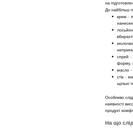
на підготовле
До найбільш п
крем – 
нанесен
лосьйон
вбираєть
молочко
неприєм
спрей –
форму, 
масло –
стік – 
щільні т
Особливо слід
наявності вис
продукт комфо
На що слі