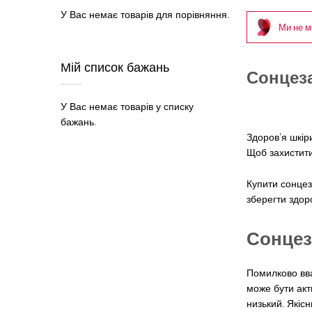
У Вас немає товарів для порівняння.
Ми не м
Мій список бажань
Сонцеза
У Вас немає товарів у списку
бажань.
Здоров'я шкір
Щоб захистити
Купити сонцеза
зберегти здор
Сонцез
Помилково вва
може бути акт
низький. Якіс