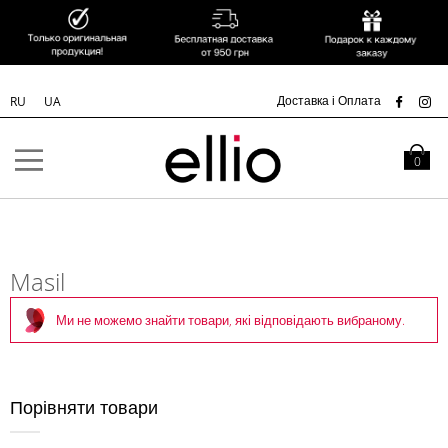
УК
Доставка і Оплата
RU
UA
Skip to
Content
Кошик
0
Masil
Ми не можемо знайти товари, які відповідають вибраному.
Порівняти товари