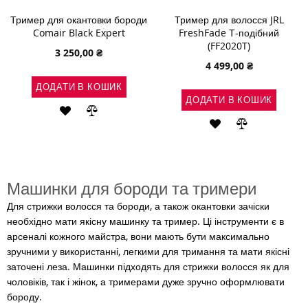
Тример для окантовки бороди
Тример для волосся JRL
Comair Black Expert
FreshFade Т-подібний
(FF2020T)
3 250,00 ₴
4 499,00 ₴
ДОДАТИ В КОШИК
ДОДАТИ В КОШИК
ДОДАТИ
ДОДАТИ
ДОДАТИ
ДОДАТИ
ДО
ДО
ДО
ДО
СПИСКУ
ПОРІВНЯННЯ
СПИСКУ
ПОРІВНЯН
БАЖАНЬ
Машинки для бороди та тримери
БАЖАНЬ
Для стрижки волосся та бороди, а також окантовки зачіски
необхідно мати якісну машинку та тример. Ці інструменти є в
арсеналі кожного майстра, вони мають бути максимально
зручними у використанні, легкими для тримання та мати якісні
заточені леза. Машинки підходять для стрижки волосся як для
чоловіків, так і жінок, а тримерами дуже зручно оформлювати
бороду.