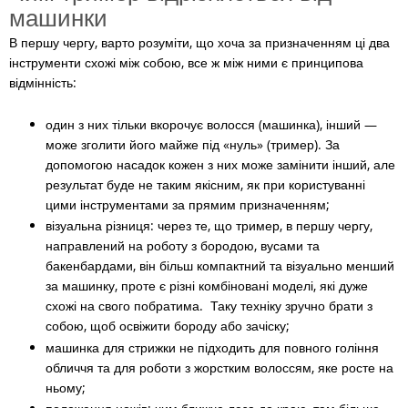
машинки
В першу чергу, варто розуміти, що хоча за призначенням ці два
інструменти схожі між собою, все ж між ними є принципова
відмінність:
один з них тільки вкорочує волосся (машинка), інший
—
може зголити його
майже під «нуль» (тример). За
допомогою насадок кожен з них може замінити інший, але
результат буде не таким якісним, як при користуванні
цими інструментами за прямим призначенням;
візуальна різниця: через те, що тример, в першу чергу,
направлений на роботу з бородою, вусами та
бакенбардами, він більш компактний та візуально менший
за машинку, проте є різні комбіновані моделі, які дуже
схожі на свого побратима. Таку техніку зручно брати з
собою, щоб освіжити бороду або зачіску;
машинка для стрижки не підходить для повного гоління
обличчя та для роботи з жорстким волоссям, яке росте на
ньому;