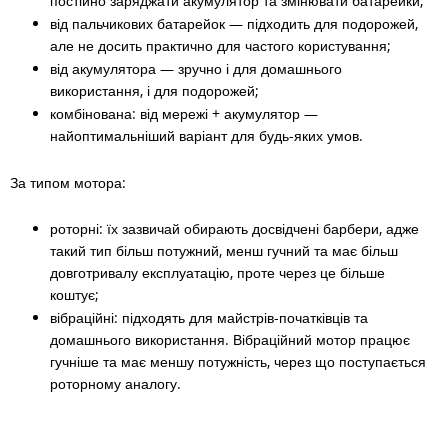
постійно заряджати акумулятор та змінювати батарейки
;
від пальчикових батарейок
—
підходить для подорожей,
але не досить практично для частого користування;
від акумулятора
— зручно і для домашнього
використання, і для подорожей
;
комбінована: від мережі + акумулятор
—
найоптимальніший варіант для будь-яких умов
.
За типом мотора:
роторні: їх зазвичай обирають досвідчені барбери, адже
такий тип більш потужний, менш гучний та має більш
довготривалу експлуатацію, проте через це більше
коштує;
вібраційні: підходять для майстрів-початківців та
домашнього використання. Вібраційний мотор працює
гучніше та має меншу потужність, через що поступається
роторному аналогу.