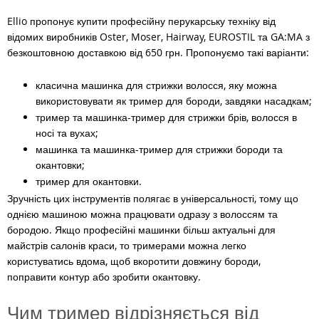
Ellio пропонує купити професійну перукарську техніку від
відомих виробників Oster, Moser, Hairway, EUROSTIL та GA:MA з
безкоштовною доставкою від 650 грн. Пропонуємо такі варіанти:
класична машинка для стрижки волосся, яку можна
використовувати як тример для бороди, завдяки насадкам;
тример та машинка-тример для стрижки брів, волосся в
носі та вухах;
машинка та машинка-тример для стрижки бороди та
окантовки;
тример для окантовки.
Зручність цих інструментів полягає в універсальності, тому що
однією машиною можна працювати одразу з волоссям та
бородою. Якщо професійні машинки більш актуальні для
майстрів салонів краси, то тримерами можна легко
користуватись вдома, щоб вкоротити довжину бороди,
поправити контур або зробити окантовку.
Чим тример відрізняється від