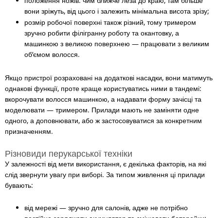
положення ножів: чим ближче леза до краю, там більше
вони зріжуть, від цього і залежить мінімальна висота зрізу;
розмір робочої поверхні також різний, тому тримером
зручно робити філігранну роботу та окантовку, а
машинкою з великою поверхнею
— працювати з великим
об’ємом волосся.
Якщо пристрої розраховані на додаткові насадки, вони матимуть
однакові функції, проте краще користуватись ними в тандемі:
вкорочувати волосся машинкою, а надавати форму зачісці та
моделювати — тримером. Прилади мають не заміняти одне
одного, а доповнювати, або ж застосовуватися за конкретним
призначенням.
Різновиди перукарської техніки
У залежності від мети використання, є декілька факторів, на які
слід звернути увагу при виборі. За типом живлення ці прилади
бувають:
від мережі
— зручно для салонів, адже не потрібно