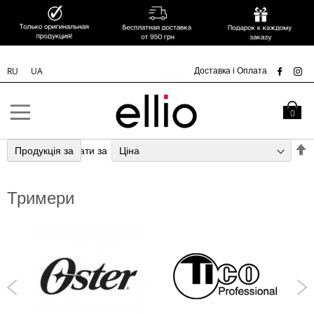
УК
Доставка і Оплата
RU
UA
Skip to
Content
Кошик
0
С
Продукція за
Сортувати за
у
п
Тримери
з