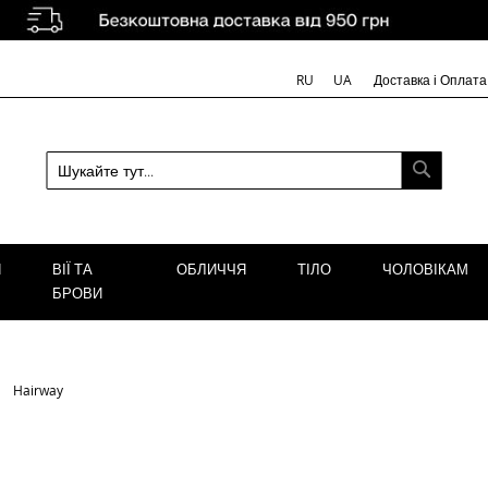
Доставка і Оплата
RU
UA
ПОШУК
Я
ВІЇ ТА
ОБЛИЧЧЯ
ТІЛО
ЧОЛОВІКАМ
БРОВИ
Hairway