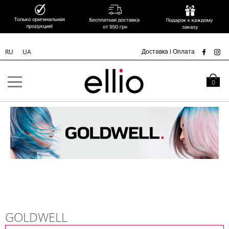
УК
Доставка і Оплата
RU
UA
Skip to
Content
Кошик
0
GOLDWELL