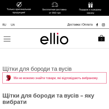
УК
Доставка і Оплата
RU
UA
Skip to
Content
Кошик
0
Щітки для бороди та вусів
Ми не можемо знайти товари, які відповідають вибраному.
Щітки для бороди та вусів – яку
вибрати