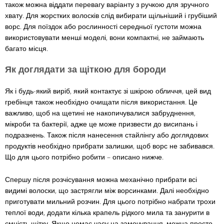
також можна віддати перевагу варіанту з ручкою для зручного
хвату. Для жорстких волосків слід вибирати щільніший і грубіший
ворс. Для поїздок або рослинності середньої густоти можна
використовувати менші моделі, вони компактні, не займають
багато місця.
Як доглядати за щіткою для бороди
Як і будь-який виріб, який контактує зі шкірою обличчя, цей вид
гребінця також необхідно очищати після використання. Це
важливо, щоб на щетині не накопичувалися забруднення,
мікроби та бактерії, адже це може призвести до висипань і
подразнень. Також після нанесення стайлінгу або доглядових
продуктів необхідно прибрати залишки, щоб ворс не забивався.
Що для цього потрібно робити – описано нижче.
Спершу після розчісування можна механічно прибрати всі
видимі волоски, що застрягли між ворсинками. Далі необхідно
приготувати мильний розчин. Для цього потрібно набрати трохи
теплої води, додати кілька крапель рідкого мила та занурити в
ємність щітку. Якщо немає часу на замочування, можна просто