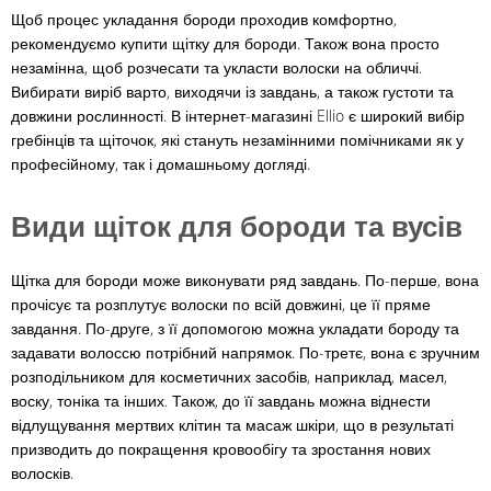
Щоб процес укладання бороди проходив комфортно,
рекомендуємо купити щітку для бороди. Також вона просто
незамінна, щоб розчесати та укласти волоски на обличчі.
Вибирати виріб варто, виходячи із завдань, а також густоти та
довжини рослинності. В інтернет-магазині Ellio є широкий вибір
гребінців та щіточок, які стануть незамінними помічниками як у
професійному, так і домашньому догляді.
Види щіток для бороди та вусів
Щітка для бороди може виконувати ряд завдань. По-перше, вона
прочісує та розплутує волоски по всій довжині, це її пряме
завдання. По-друге, з її допомогою можна укладати бороду та
задавати волоссю потрібний напрямок. По-третє, вона є зручним
розподільником для косметичних засобів, наприклад, масел,
воску, тоніка та інших. Також, до її завдань можна віднести
відлущування мертвих клітин та масаж шкіри, що в результаті
призводить до покращення кровообігу та зростання нових
волосків.