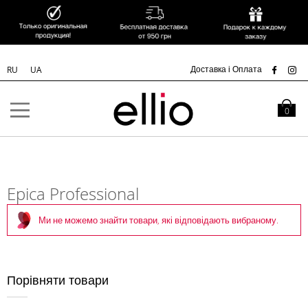
УК
Доставка і Оплата
RU
UA
Skip to
Content
Кошик
0
Epica Professional
Ми не можемо знайти товари, які відповідають вибраному.
Порівняти товари