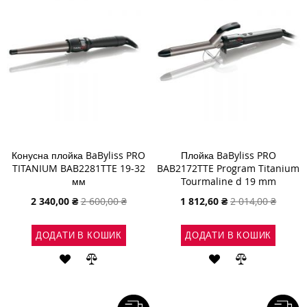
Конусна плойка BaByliss PRO
Плойка BaByliss PRO
TITANIUM BAB2281TTE 19-32
BAB2172TTE Program Titanium
мм
Tourmaline d 19 mm
Спеціальна
Спеціальна
2 340,00 ₴
2 600,00 ₴
1 812,60 ₴
2 014,00 ₴
ціна
ціна
ДОДАТИ В КОШИК
ДОДАТИ В КОШИК
ДОДАТИ
ДОДАТИ
ДОДАТИ
ДОДАТИ
ДО
ДО
ДО
ДО
СПИСКУ
ПОРІВНЯННЯ
СПИСКУ
ПОРІВНЯН