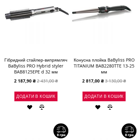
Гібридний стайлер-випрямляч
Конусна плойка BaByliss PRO
BaByliss PRO Hybrid styler
TITANIUM BAB2280TTE 13-25
BAB8125EPE d 32 мм
мм
Спеціальна
Спеціальна
2 187,90 ₴
2 431,00 ₴
2 817,00 ₴
3 130,00 ₴
ціна
ціна
ДОДАТИ В КОШИК
ДОДАТИ В КОШИК
ДОДАТИ
ДОДАТИ
ДОДАТИ
ДОДАТИ
ДО
ДО
ДО
ДО
СПИСКУ
ПОРІВНЯННЯ
СПИСКУ
ПОРІВНЯН
БАЖАНЬ
БАЖАНЬ