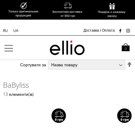
УК
Доставка і Оплата
RU
UA
Skip to
Content
Кошик
0
С
Сортувати за
у
п
BaByliss
з
13
елементи(ів)