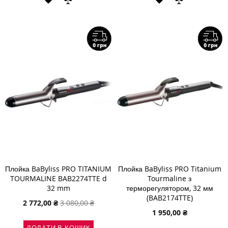
ДО
ДО
ДО
ДО
СПИСКУ
ПОРІВНЯННЯ
СПИСКУ
ПОРІВНЯН
БАЖАНЬ
БАЖАНЬ
Плойка BaByliss PRO TITANIUM
Плойка BaByliss PRO Titanium
TOURMALINE BAB2274TTE d
Tourmaline з
32 mm
терморегулятором, 32 мм
(BAB2174TTE)
Спеціальна
2 772,00 ₴
3 080,00 ₴
ціна
1 950,00 ₴