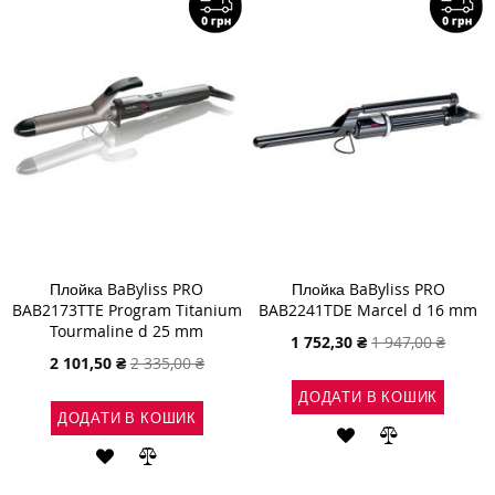
БАЖАНЬ
БАЖАНЬ
Плойка BaByliss PRO
Плойка BaByliss PRO
BAB2173TTE Program Titanium
BAB2241TDE Marcel d 16 mm
Tourmaline d 25 mm
Спеціальна
1 752,30 ₴
1 947,00 ₴
ціна
Спеціальна
2 101,50 ₴
2 335,00 ₴
ціна
ДОДАТИ В КОШИК
ДОДАТИ В КОШИК
ДОДАТИ
ДОДАТИ
ДОДАТИ
ДОДАТИ
ДО
ДО
ДО
ДО