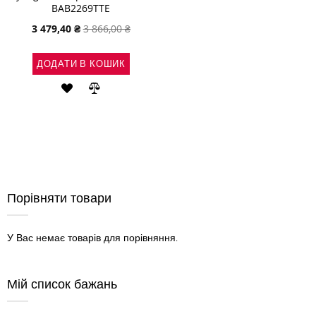
BAB2269TTE
Спеціальна
3 479,40 ₴
3 866,00 ₴
ціна
ДОДАТИ В КОШИК
ДОДАТИ
ДОДАТИ
ДО
ДО
СПИСКУ
ПОРІВНЯННЯ
БАЖАНЬ
Порівняти товари
У Вас немає товарів для порівняння.
Мій список бажань