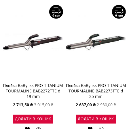
СПИСКУ
ПОРІВНЯН
СПИСКУ
ПОРІВНЯННЯ
БАЖАНЬ
БАЖАНЬ
Плойка BaByliss PRO TITANIUM
Плойка BaByliss PRO TITANIUM
TOURMALINE BAB2272TTE d
TOURMALINE BAB2273TTE d
19 mm
25 mm
Спеціальна
Спеціальна
2 713,50 ₴
3 015,00 ₴
2 637,00 ₴
2 930,00 ₴
ціна
ціна
ДОДАТИ В КОШИК
ДОДАТИ В КОШИК
ДОДАТИ
ДОДАТИ
ДОДАТИ
ДОДАТИ