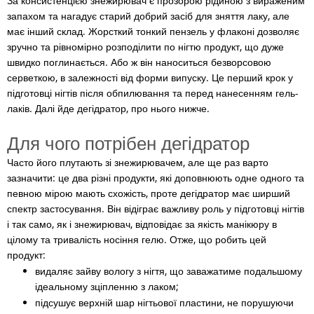
За консистенцією знежирювач є прозорою рідиною з вираженим
запахом та нагадує старий добрий засіб для зняття лаку, але
має інший склад. Жорсткий тонкий пензель у флаконі дозволяє
зручно та рівномірно розподілити по нігтю продукт, що дуже
швидко поглинається. Або ж він наноситься безворсовою
серветкою, в залежності від форми випуску. Це перший крок у
підготовці нігтів після обпилювання та перед нанесенням гель-
лаків. Далі йде дегідратор, про нього нижче.
Для чого потрібен дегідратор
Часто його плутають зі знежирювачем, але ще раз варто
зазначити: це два різні продукти, які доповнюють одне одного та
певною мірою мають схожість, проте дегідратор має ширший
спектр застосування. Він відіграє важливу роль у підготовці нігтів
і так само, як і знежирювач, відповідає за якість манікюру в
цілому та тривалість носіння гелю. Отже, що робить цей
продукт:
видаляє зайву вологу з нігтя, що заважатиме подальшому
ідеальному зціпленню з лаком;
підсушує верхній шар нігтьової пластини, не порушуючи