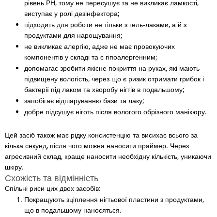
рівень РН, тому не пересушує та не викликає ламкості,
виступає у ролі дезінфектора;
підходить для роботи не тільки з гель-лаками, а й з
продуктами для нарощування;
не викликає алергію, адже не має провокуючих
компонентів у складі та є гіпоалергенним;
допомагає зробити якісне покриття на руках, які мають
підвищену вологість, через що є ризик отримати грибок і
бактерії під лаком та хворобу нігтів в подальшому;
запобігає відшаруванню бази та лаку;
добре підсушує ніготь після вологого обрізного манікюру.
Цей засіб також має рідку консистенцію та висихає всього за
кілька секунд, після чого можна наносити праймер. Через
агресивний склад, краще наносити необхідну кількість, уникаючи
шкіру.
Схожість та відмінність
Спільні риси цих двох засобів:
Покращують зціплення нігтьової пластини з продуктами,
що в подальшому наносяться.