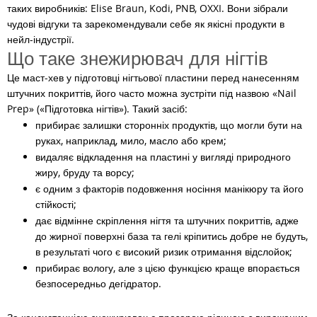
таких виробників: Elise Braun, Kodi, PNB, OXXI. Вони зібрали
чудові відгуки та зарекомендували себе як якісні продукти в
нейл-індустрії.
Що таке знежирювач для нігтів
Це маст-хев у підготовці нігтьової пластини перед нанесенням
штучних покриттів, його часто можна зустріти під назвою «Nail
Prep» («Підготовка нігтів»). Такий засіб:
прибирає залишки сторонніх продуктів, що могли бути на
руках, наприклад, мило, масло або крем;
видаляє відкладення на пластині у вигляді природного
жиру, бруду та ворсу;
є одним з факторів подовження носіння манікюру та його
стійкості;
дає відмінне скріплення нігтя та штучних покриттів, адже
до жирної поверхні база та гелі кріпитись добре не будуть,
в результаті чого є високий ризик отримання відслойок;
прибирає вологу, але з цією функцією краще впорається
безпосередньо дегідратор.