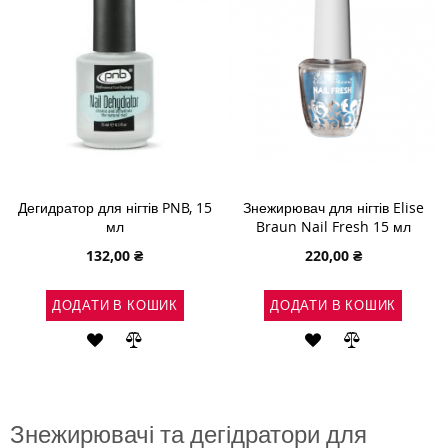
Дегидратор для нігтів PNB, 15
Знежирювач для нігтів Elise
мл
Braun Nail Fresh 15 мл
132,00 ₴
220,00 ₴
ДОДАТИ В КОШИК
ДОДАТИ В КОШИК
ДОДАТИ
ДОДАТИ
ДОДАТИ
ДОДАТИ
ДО
ДО
ДО
ДО
СПИСКУ
ПОРІВНЯННЯ
СПИСКУ
ПОРІВНЯН
Знежирювачі та дегідратори для
БАЖАНЬ
БАЖАНЬ