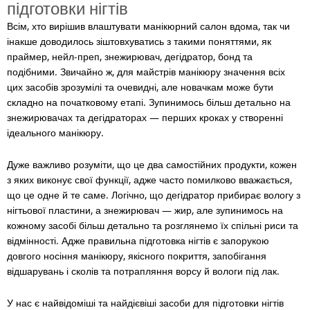
підготовки нігтів
Всім, хто вирішив влаштувати манікюрний салон вдома, так чи
інакше доводилось зіштовхуватись з такими поняттями, як
праймер, нейл-преп, знежирювач, дегідратор, бонд та
подібними. Звичайно ж, для майстрів манікюру значення всіх
цих засобів зрозумілі та очевидні, але новачкам може бути
складно на початковому етапі. Зупинимось більш детально на
знежирювачах та дегідраторах
—
перших кроках у створенні
ідеального манікюру.
Дуже важливо розуміти, що це два самостійних продукти, кожен
з яких виконує свої функції, адже часто помилково вважається,
що це одне й те саме. Логічно, що дегідратор прибирає вологу з
нігтьової пластини, а знежирювач
— жир, але зупинимось на
кожному засобі більш детально та розглянемо їх спільні риси та
відмінності. Адже правильна підготовка нігтів є запорукою
довгого носіння манікюру, якісного покриття, запобігання
відшарувань і сколів та потрапляння ворсу й вологи під лак.
У нас є найвідоміші та найдієвіші засоби для підготовки нігтів