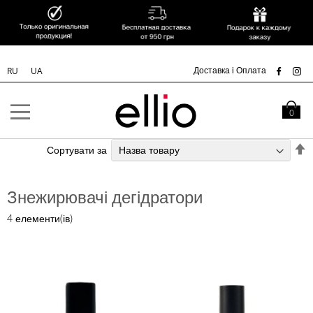
УК
Доставка і Оплата
RU
UA
Skip to
Content
Кошик
0
С
Сортувати за
у
п
Знежирювачі дегідратори
з
4
елементи(ів)