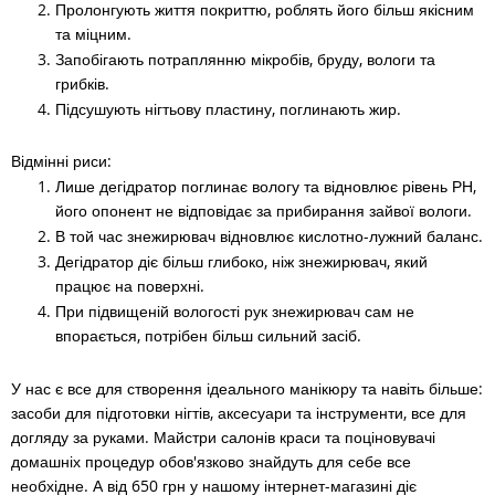
Пролонгують життя покриттю, роблять його більш якісним
та міцним.
Запобігають потраплянню мікробів, бруду, вологи та
грибків.
Підсушують нігтьову пластину, поглинають жир.
Відмінні риси:
Лише дегідратор поглинає вологу та відновлює рівень РН,
його опонент не відповідає за прибирання зайвої вологи.
В той час знежирювач відновлює кислотно-лужний баланс.
Дегідратор діє більш глибоко, ніж знежирювач, який
працює на поверхні.
При підвищеній вологості рук знежирювач сам не
впорається, потрібен більш сильний засіб.
У нас є все для створення ідеального манікюру та навіть більше:
засоби для підготовки нігтів, аксесуари та інструменти, все для
догляду за руками. Майстри салонів краси та поціновувачі
домашніх процедур обов'язково знайдуть для себе все
необхідне. А від 650 грн у нашому інтернет-магазині діє