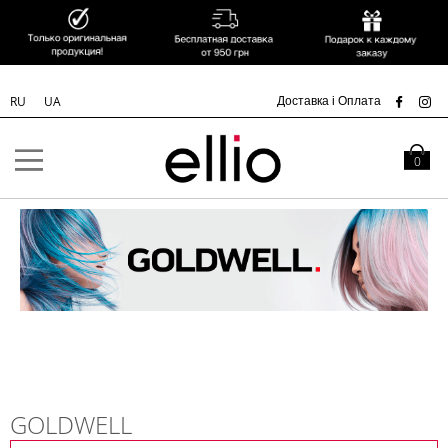
УК
Доставка і Оплата
RU
UA
Skip to
Content
Кошик
0
GOLDWELL