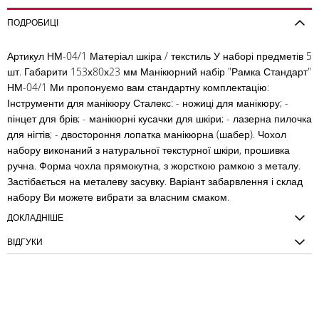
ПОДРОБИЦІ
Артикул НМ-04/1 Матеріал шкіра / текстиль У наборі предметів 5
шт. Габарити 153х80х23 мм Манікюрний набір "Рамка Стандарт"
НМ-04/1 Ми пропонуємо вам стандартну комплектацію:
Інструменти для манікюру Сталекс: - ножиці для манікюру; -
пінцет для брів; - манікюрні кусачки для шкіри; - лазерна пилочка
для нігтів; - двостороння лопатка манікюрна (шабер). Чохол
набору виконаний з натуральної текстурної шкіри, прошивка
ручна. Форма чохла прямокутна, з жорсткою рамкою з металу.
Застібається на металеву засувку. Варіант забарвлення і склад
набору Ви можете вибрати за власним смаком.
ДОКЛАДНІШЕ
ВІДГУКИ