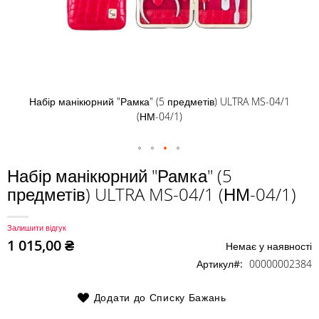
Набір манікюрний "Рамка" (5 предметів) ULTRA MS-04/1
(НМ-04/1)
Перейти
Набір манікюрний "Рамка" (5
до
предметів) ULTRA MS-04/1 (НМ-04/1)
початку
галереї
зображень
Залишити відгук
1 015,00 ₴
Немає у наявності
Артикул
00000002384
Додати до Списку Бажань