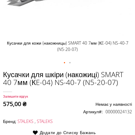
Кусачки для кожи (накожницы) SMART 40 7мм (КE-04) NS-40-7
(N5-20-07)
Перейти
Кусачки для шкіри (накожиці) SMART
до
40 7мм (КE-04) NS-40-7 (N5-20-07)
початку
галереї
зображень
Залишити відгук
575,00 ₴
Немає у наявності
Артикул
00000024132
Бренд:
STALEKS
,
STALEKS
Додати до Списку Бажань