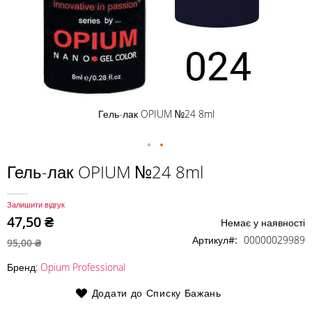
Гель-лак OPIUM №24 8ml
Перейти
Гель-лак OPIUM №24 8ml
до
початку
Залишити відгук
галереї
47,50 ₴
Немає у наявності
зображень
Артикул
00000029989
95,00 ₴
Бренд:
Opium Professional
Додати до Списку Бажань