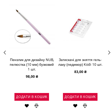
ння
Пензлик для дизайну NUB,
Затискачі для зняття гель-
Пе
Pro
пелюстка (10 мм) бузковий
лаку (педикюр) Kodi 10 шт.
т/
1 шт.
83,00 ₴
98,00 ₴
ДОДАТИ В КОШИК
ДОДАТИ В КОШИК
АТИ
ДОДАТИ
ДОДАТИ
ДОДАТИ
ДОДАТИ