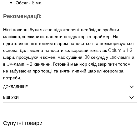
Обсяг - 8 мл.
Рекомендації:
Нігті повинні бути якісно підготовлені: необхідно зробити
манікюр, знежирити, нанести дегідратор та праймер. На
підготовлені нігті тонким шаром наноситься та полімеризується
основа. Далі можна наносити кольоровий гель-лак Opium в 1-2
шари, просушуючи кожен. Час сушіння: 30 секунд у Led-лампі, а
в UV-лампі – 2 хвилини. Готовий манікюр слід закріпити топом,
не забуваючи про торці, та зняти липкий шар клінсером за
потреби.
ДОКЛАДНІШЕ
ВІДГУКИ
Супутні товари