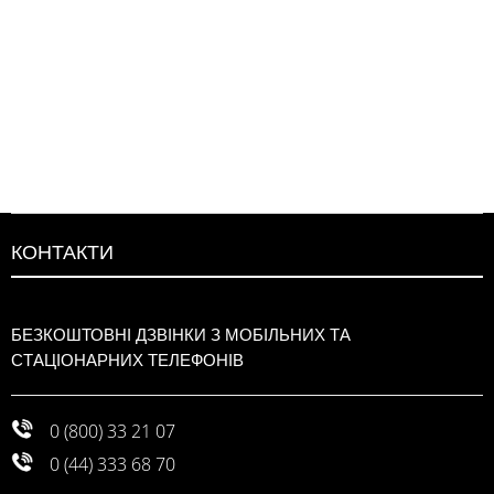
ДО
ДО
ДО
ДО
ІВНЯННЯ
СПИСКУ
ПОРІВНЯННЯ
СПИСКУ
ПОРІВНЯНН
БАЖАНЬ
БАЖАНЬ
КОНТАКТИ
БЕЗКОШТОВНІ ДЗВІНКИ З МОБІЛЬНИХ ТА
СТАЦІОНАРНИХ ТЕЛЕФОНІВ
0 (800) 33 21 07
0 (44) 333 68 70