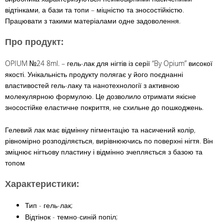
відтінками, а бази та топи – міцністю та зносостійкістю.
Працювати з такими матеріалами одне задоволення.
Про продукт:
OPIUM №24 8ml. – гель-лак для нігтів із серії “By Opium” високої
якості. Унікальність продукту полягає у його поєднанні
властивостей гель-лаку та нанотехнології з активною
молекулярною формулою. Це дозволило отримати якісне
зносостійке еластичне покриття, не схильне до пошкоджень.
Гелевий лак має відмінну пігментацію та насичений колір,
рівномірно розподіляється, вирівнюючись по поверхні нігтя. Він
зміцнює нігтьову пластину і відмінно зчепляється з базою та
топом
Характеристики:
Тип - гель-лак;
Відтінок - темно-синій попіл;