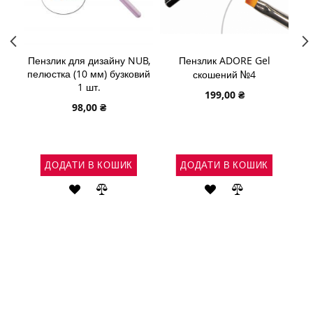
ого
Пензлик для дизайну NUB,
Пензлик ADORE Gel
Зне
er,
пелюстка (10 мм) бузковий
B
скошений №4
1 шт.
199,00 ₴
98,00 ₴
ДОДАТИ В КОШИК
ДОДАТИ В КОШИК
АТИ
ДОДАТИ
ДОДАТИ
ДОДАТИ
ДОДАТИ
ДО
ДО
ДО
ДО
ІВНЯННЯ
СПИСКУ
ПОРІВНЯННЯ
СПИСКУ
ПОРІВНЯНН
БАЖАНЬ
БАЖАНЬ