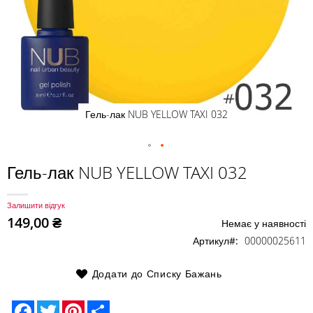
Гель-лак NUB YELLOW TAXI 032
Перейти
Гель-лак NUB YELLOW TAXI 032
до
початку
Залишити відгук
галереї
149,00 ₴
Немає у наявності
зображень
Артикул
00000025611
Додати до Списку Бажань
Facebook
Twitter
Pinterest
Share