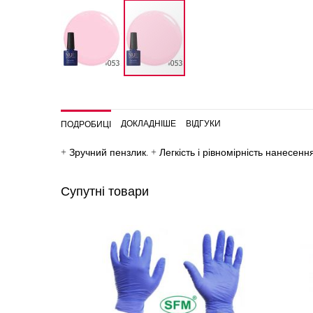
Перейти
до
початку
ДОКЛАДНІШЕ
ВІДГУКИ
ПОДРОБИЦІ
галереї
зображень
+ Зручний пензлик. + Легкість і рівномірність нанесення
Супутні товари