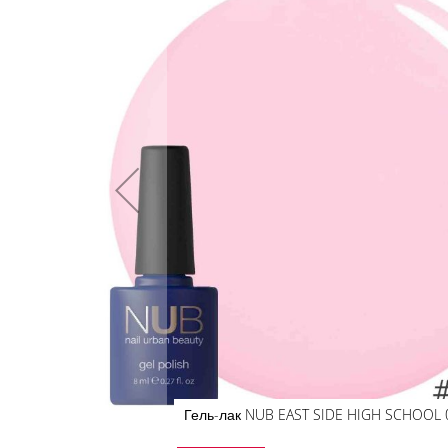
кінця
галереї
зображень
Гель-лак NUB EAST SIDE HIGH SCHOOL 