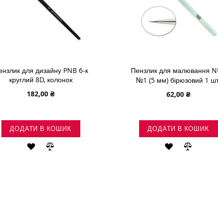
ензлик для дизайну PNB 6-к
Пензлик для малювання 
круглий 8D, колонок
№1 (5 мм) бірюзовий 1 шт
182,00 ₴
62,00 ₴
ДОДАТИ В КОШИК
ДОДАТИ В КОШИК
ДОДАТИ
ДОДАТИ
ДОДАТИ
ДОДАТ
ДО
ДО
ДО
ДО
СПИСКУ
ПОРІВНЯННЯ
СПИСКУ
ПОРІВ
БАЖАНЬ
БАЖАНЬ