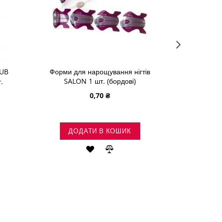
NUB
Форми для нарощування нігтів
Пензлик 
SALON 1 шт. (бордові)
.
0,70 ₴
ДОДАТИ В КОШИК
ДО
И
ДОДАТИ
ДОДАТИ
ДО
ДО
НЯННЯ
СПИСКУ
ПОРІВНЯННЯ
БАЖАНЬ