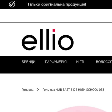
Skip to
Content
БРЕНДИ
ПАРФУМЕРІЯ
НІГТІ
ВОЛОСС
Головна
Гель-лак NUB EAST SIDE HIGH SCHOOL 053
Перейти
до