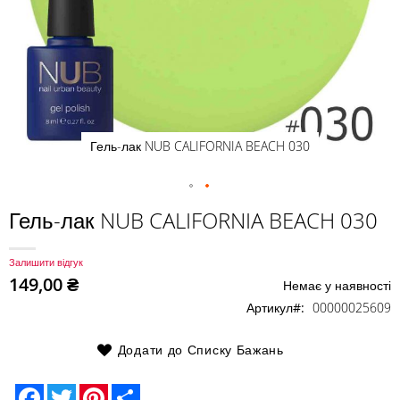
Гель-лак NUB CALIFORNIA BEACH 030
Перейти
Гель-лак NUB CALIFORNIA BEACH 030
до
початку
Залишити відгук
галереї
149,00 ₴
Немає у наявності
зображень
Артикул
00000025609
Додати до Списку Бажань
Facebook
Twitter
Pinterest
Share