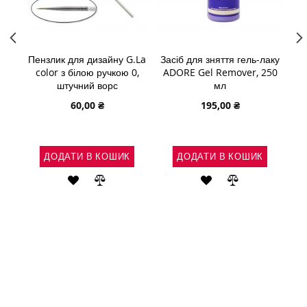
ль-
Пензлик для дизайну G.La
Засіб для зняття гель-лаку
Мо
 шт.
color з білою ручкою 0,
ADORE Gel Remover, 250
(ш
штучний ворс
мл
60,00 ₴
195,00 ₴
ДОДАТИ В КОШИК
ДОДАТИ В КОШИК
АТИ
ДОДАТИ
ДОДАТИ
ДОДАТИ
ДОДАТИ
ДО
ДО
ДО
ДО
ІВНЯННЯ
СПИСКУ
ПОРІВНЯННЯ
СПИСКУ
ПОРІВНЯНН
БАЖАНЬ
БАЖАНЬ