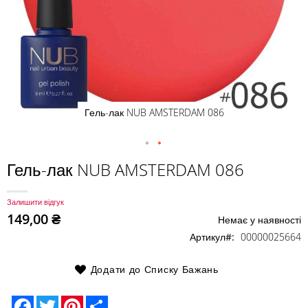
Гель-лак NUB AMSTERDAM 086
Перейти
Гель-лак NUB AMSTERDAM 086
до
початку
Залишити відгук
галереї
149,00 ₴
Немає у наявності
зображень
Артикул
00000025664
Додати до Списку Бажань
Facebook
Twitter
Pinterest
Share