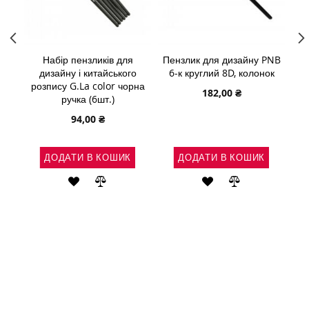
ння
Набір пензликів для
Пензлик для дизайну PNB
Пе
ові)
дизайну і китайського
6-к круглий 8D, колонок
пе
розпису G.La color чорна
182,00 ₴
ручка (6шт.)
94,00 ₴
ДОДАТИ В КОШИК
ДОДАТИ В КОШИК
АТИ
ДОДАТИ
ДОДАТИ
ДОДАТИ
ДОДАТИ
ДО
ДО
ДО
ДО
ІВНЯННЯ
СПИСКУ
ПОРІВНЯННЯ
СПИСКУ
ПОРІВНЯНН
БАЖАНЬ
БАЖАНЬ