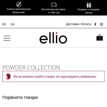
УК
Доставка і Оплата
RU
UA
Skip to
Content
Кошик
0
POWDER COLLECTION
Ми не можемо знайти товари, які відповідають вибраному.
Порівняти товари