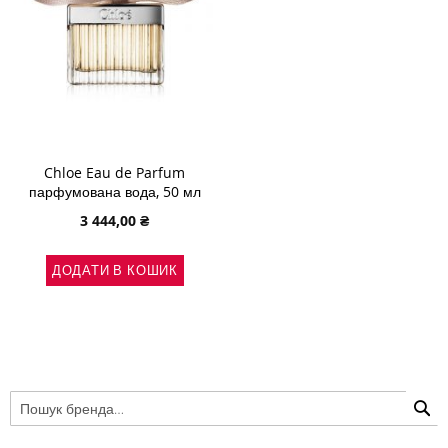
Chloe Eau de Parfum
парфумована вода, 50 мл
3 444,00 ₴
ДОДАТИ В КОШИК
П