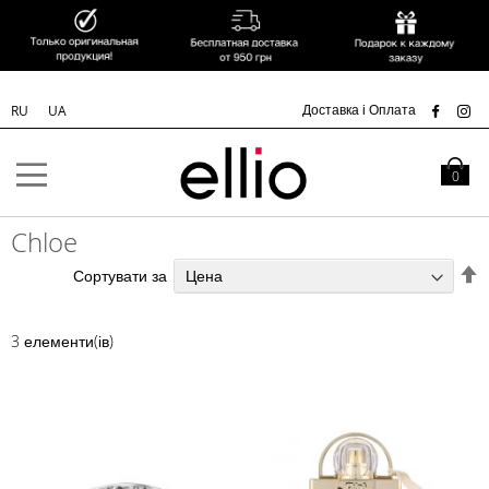
УК
Доставка і Оплата
RU
UA
Skip to
Content
Кошик
0
Chloe
С
Сортувати за
у
п
3
елементи(ів)
з