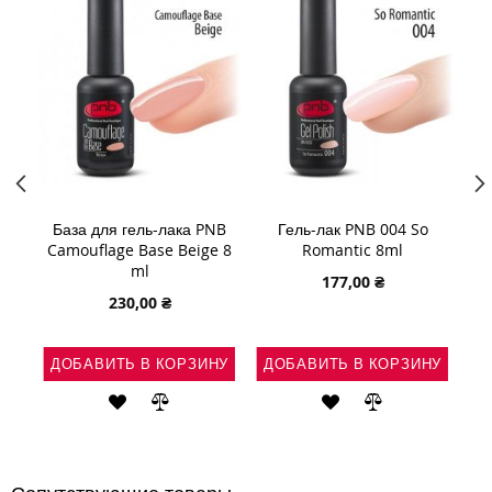
PNB
База для гель-лака PNB
Гель-лак PNB 004 So
Гел
ver
Camouflage Base Beige 8
Romantic 8ml
ml
177,00 ₴
230,00 ₴
НУ
ДОБАВИТЬ В КОРЗИНУ
ДОБАВИТЬ В КОРЗИНУ
Д
Ь
АВИТЬ
ДОБАВИТЬ
ДОБАВИТЬ
ДОБАВИТЬ
ДОБАВИТЬ
В
В
В
В
ВНЕНИЕ
СПИСОК
СРАВНЕНИЕ
СПИСОК
СРАВНЕНИЕ