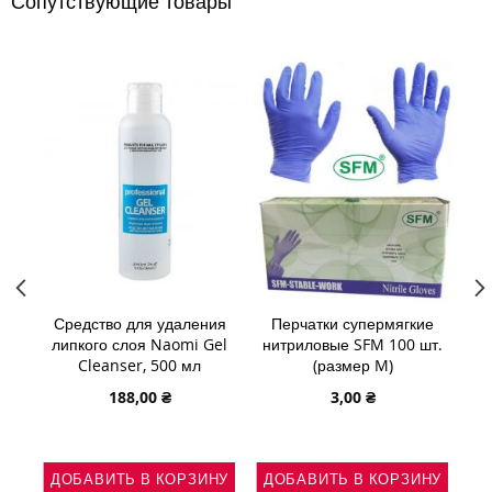
Сопутствующие товары
ЖЕЛАНИЙ
ЖЕЛАНИЙ
 12D
Средство для удаления
Перчатки супермягкие
0мм
липкого слоя Naomi Gel
нитриловые SFM 100 шт.
Cleanser, 500 мл
(размер M)
188,00 ₴
3,00 ₴
НУ
ДОБАВИТЬ В КОРЗИНУ
ДОБАВИТЬ В КОРЗИНУ
Д