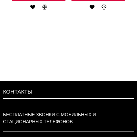
Ь
АВИТЬ
ДОБАВИТЬ
ДОБАВИТЬ
ДОБАВИТЬ
ДОБАВИТЬ
В
В
В
В
ВНЕНИЕ
СПИСОК
СРАВНЕНИЕ
СПИСОК
СРАВНЕНИЕ
ЖЕЛАНИЙ
ЖЕЛАНИЙ
КОНТАКТЫ
БЕСПЛАТНЫЕ ЗВОНКИ С МОБИЛЬНЫХ И
СТАЦИОНАРНЫХ ТЕЛЕФОНОВ