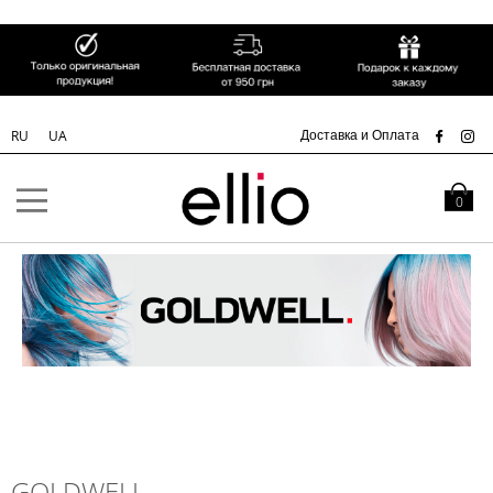
СК
Доставка и Оплата
RU
UA
Skip to
Content
Моя кор
0
GOLDWELL