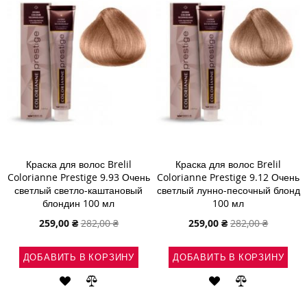
Краска для волос Brelil
Краска для волос Brelil
Colorianne Prestige 9.93 Очень
Colorianne Prestige 9.12 Очень
светлый светло-каштановый
светлый лунно-песочный блонд
блондин 100 мл
100 мл
Специальная
Специальная
259,00 ₴
282,00 ₴
259,00 ₴
282,00 ₴
цена
цена
ДОБАВИТЬ В КОРЗИНУ
ДОБАВИТЬ В КОРЗИНУ
ДОБАВИТЬ
ДОБАВИТЬ
ДОБАВИТЬ
ДОБАВИТЬ
В
В
В
В