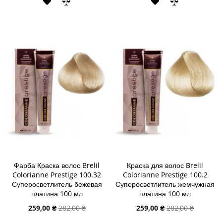
В
В
В
В
СПИСОК
СРАВНЕНИЕ
СПИСОК
СРАВНЕНИ
ЖЕЛАНИЙ
ЖЕЛАНИЙ
Фарба Краска волос Brelil
Краска для волос Brelil
Colorianne Prestige 100.32
Colorianne Prestige 100.2
Суперосветлитель бежевая
Суперосветлитель жемчужная
платина 100 мл
платина 100 мл
Специальная
Специальная
259,00 ₴
282,00 ₴
259,00 ₴
282,00 ₴
цена
цена