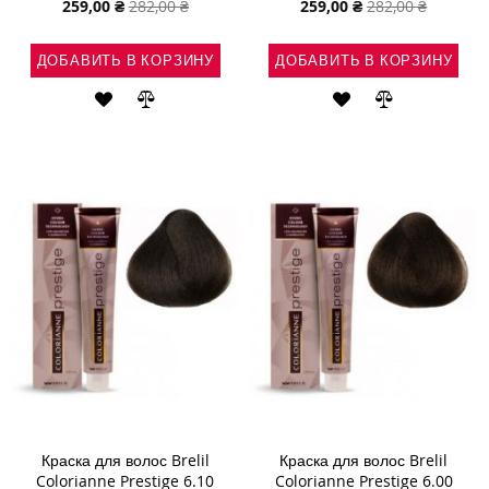
Специальная
Специальная
259,00 ₴
282,00 ₴
259,00 ₴
282,00 ₴
цена
цена
ДОБАВИТЬ В КОРЗИНУ
ДОБАВИТЬ В КОРЗИНУ
ДОБАВИТЬ
ДОБАВИТЬ
ДОБАВИТЬ
ДОБАВИТЬ
В
В
В
В
СПИСОК
СРАВНЕНИЕ
СПИСОК
СРАВНЕНИ
ЖЕЛАНИЙ
ЖЕЛАНИЙ
Краска для волос Brelil
Краска для волос Brelil
Colorianne Prestige 6.10
Colorianne Prestige 6.00