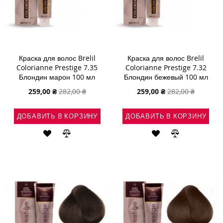
Краска для волос Brelil
Краска для волос Brelil
Colorianne Prestige 7.35
Colorianne Prestige 7.32
Блондин марон 100 мл
Блондин бежевый 100 мл
Специальная
Специальная
259,00 ₴
282,00 ₴
259,00 ₴
282,00 ₴
цена
цена
ДОБАВИТЬ В КОРЗИНУ
ДОБАВИТЬ В КОРЗИНУ
ДОБАВИТЬ
ДОБАВИТЬ
ДОБАВИТЬ
ДОБАВИТЬ
В
В
В
В
СПИСОК
СРАВНЕНИЕ
СПИСОК
СРАВНЕНИ
ЖЕЛАНИЙ
ЖЕЛАНИЙ