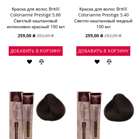
Краска для волос Brelil
Краска для волос Brelil
Colorianne Prestige 5.66
Colorianne Prestige 5.40
Светлый каштановый
Светло-каштановый медный
интенсивно-красный 100 мл
100 мл
Специальная
Специальная
259,00 ₴
282,00 ₴
259,00 ₴
282,00 ₴
цена
цена
ДОБАВИТЬ В КОРЗИНУ
ДОБАВИТЬ В КОРЗИНУ
ДОБАВИТЬ
ДОБАВИТЬ
ДОБАВИТЬ
ДОБАВИТЬ
В
В
В
В
СПИСОК
СРАВНЕНИЕ
СПИСОК
СРАВНЕНИ
ЖЕЛАНИЙ
ЖЕЛАНИЙ