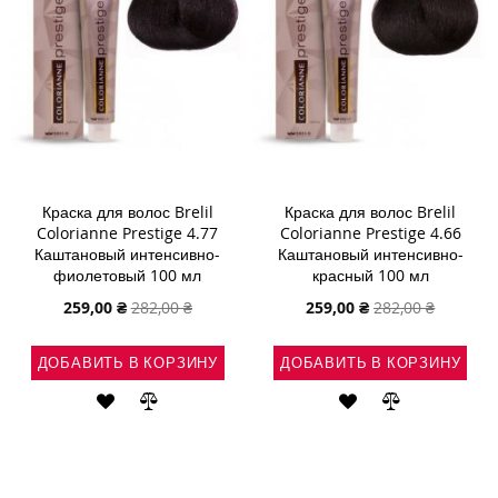
Краска для волос Brelil
Краска для волос Brelil
Colorianne Prestige 4.77
Colorianne Prestige 4.66
Каштановый интенсивно-
Каштановый интенсивно-
фиолетовый 100 мл
красный 100 мл
Специальная
Специальная
259,00 ₴
282,00 ₴
259,00 ₴
282,00 ₴
цена
цена
ДОБАВИТЬ В КОРЗИНУ
ДОБАВИТЬ В КОРЗИНУ
ДОБАВИТЬ
ДОБАВИТЬ
ДОБАВИТЬ
ДОБАВИТЬ
В
В
В
В
СПИСОК
СРАВНЕНИЕ
СПИСОК
СРАВНЕНИ