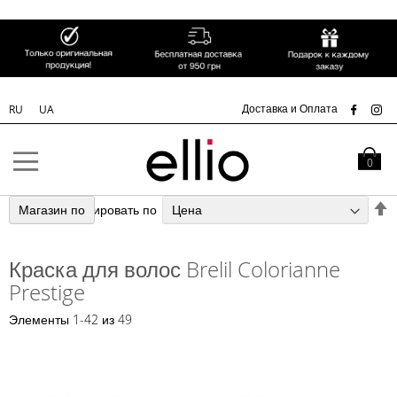
СК
Доставка и Оплата
RU
UA
Skip to
Content
Моя кор
0
З
Магазин по
Сортировать по
н
п
Краска для волос Brelil Colorianne
у
Prestige
Элементы
1
-
42
из
49