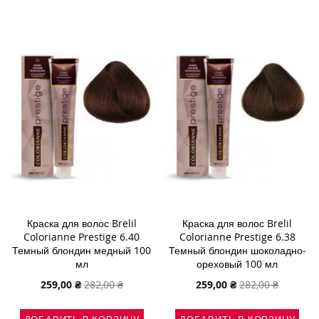
В
В
В
В
СПИСОК
СРАВНЕНИЕ
СПИСОК
СРАВНЕНИ
ЖЕЛАНИЙ
ЖЕЛАНИЙ
Краска для волос Brelil
Краска для волос Brelil
Colorianne Prestige 6.40
Colorianne Prestige 6.38
Темный блондин медный 100
Темный блондин шоколадно-
мл
ореховый 100 мл
Специальная
Специальная
259,00 ₴
282,00 ₴
259,00 ₴
282,00 ₴
цена
цена