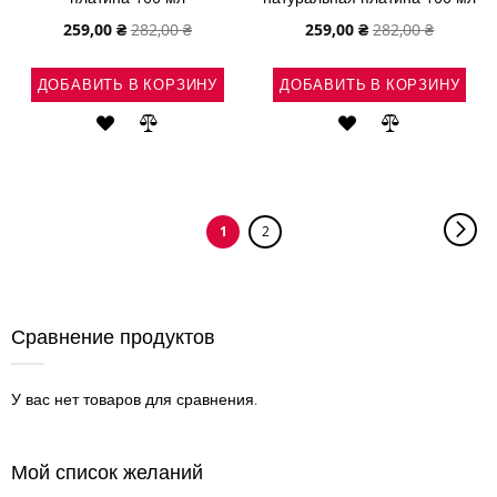
Специальная
Специальная
259,00 ₴
282,00 ₴
259,00 ₴
282,00 ₴
цена
цена
ДОБАВИТЬ В КОРЗИНУ
ДОБАВИТЬ В КОРЗИНУ
ДОБАВИТЬ
ДОБАВИТЬ
ДОБАВИТЬ
ДОБАВИТЬ
В
В
В
В
СПИСОК
СРАВНЕНИЕ
СПИСОК
СРАВНЕНИ
Страница
Стр
Сле
You're
Страница
1
2
ЖЕЛАНИЙ
ЖЕЛАНИЙ
currently
reading
page
Сравнение продуктов
У вас нет товаров для сравнения.
Мой список желаний