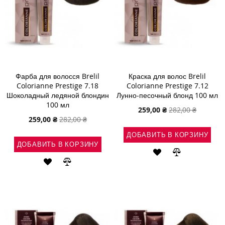
Фарба для волосся Brelil
Краска для волос Brelil
Colorianne Prestige 7.18
Colorianne Prestige 7.12
Шоколадный ледяной блондин
Лунно-песочный блонд 100 мл
100 мл
Специальная
259,00 ₴
282,00 ₴
цена
Специальная
259,00 ₴
282,00 ₴
цена
ДОБАВИТЬ В КОРЗИНУ
ДОБАВИТЬ В КОРЗИНУ
ДОБАВИТЬ
ДОБАВИТЬ
ДОБАВИТЬ
ДОБАВИТЬ
В
В
В
В
СПИСОК
СРАВНЕНИ
СПИСОК
СРАВНЕНИЕ
ЖЕЛАНИЙ
ЖЕЛАНИЙ