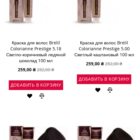
Краска для волос Brelil
Краска для волос Brelil
Colorianne Prestige 5.18
Colorianne Prestige 5.00
Светло-коричневый ледяной
Светлый каштановый 100 мл
шоколад 100 мл
Специальная
259,00 ₴
282,00 ₴
цена
Специальная
259,00 ₴
282,00 ₴
цена
ДОБАВИТЬ В КОРЗИНУ
ДОБАВИТЬ В КОРЗИНУ
ДОБАВИТЬ
ДОБАВИТЬ
ДОБАВИТЬ
ДОБАВИТЬ
В
В
В
В
СПИСОК
СРАВНЕНИ
СПИСОК
СРАВНЕНИЕ
ЖЕЛАНИЙ
ЖЕЛАНИЙ