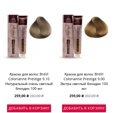
СПИСОК
СРАВНЕНИЕ
СПИСОК
СРАВНЕНИ
ЖЕЛАНИЙ
ЖЕЛАНИЙ
Краска для волос Brelil
Краска для волос Brelil
Colorianne Prestige 9.10
Colorianne Prestige 9.00
Натуральный очень светлый
Экстра светлый блондин 100
блондин 100 мл
мл
Специальная
Специальная
259,00 ₴
282,00 ₴
259,00 ₴
282,00 ₴
цена
цена
ДОБАВИТЬ В КОРЗИНУ
ДОБАВИТЬ В КОРЗИНУ