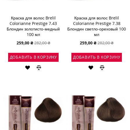
Краска для волос Brelil
Краска для волос Brelil
Colorianne Prestige 7.43
Colorianne Prestige 7.38
Блондин золотисто-медный
Блондин светло-ореховый 100
100 мл
мл
Специальная
Специальная
259,00 ₴
282,00 ₴
259,00 ₴
282,00 ₴
цена
цена
ДОБАВИТЬ В КОРЗИНУ
ДОБАВИТЬ В КОРЗИНУ
ДОБАВИТЬ
ДОБАВИТЬ
ДОБАВИТЬ
ДОБАВИТЬ
В
В
В
В
СПИСОК
СРАВНЕНИЕ
СПИСОК
СРАВНЕНИ
ЖЕЛАНИЙ
ЖЕЛАНИЙ