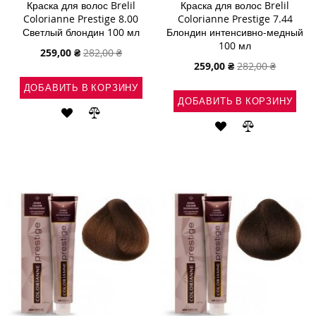
Краска для волос Brelil
Краска для волос Brelil
Colorianne Prestige 8.00
Colorianne Prestige 7.44
Светлый блондин 100 мл
Блондин интенсивно-медный
100 мл
Специальная
259,00 ₴
282,00 ₴
цена
Специальная
259,00 ₴
282,00 ₴
цена
ДОБАВИТЬ В КОРЗИНУ
ДОБАВИТЬ В КОРЗИНУ
ДОБАВИТЬ
ДОБАВИТЬ
ДОБАВИТЬ
ДОБАВИТЬ
В
В
В
В
СПИСОК
СРАВНЕНИЕ
СПИСОК
СРАВНЕНИ
ЖЕЛАНИЙ
ЖЕЛАНИЙ