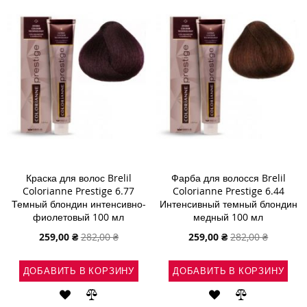
ЖЕЛАНИЙ
ЖЕЛАНИЙ
Краска для волос Brelil
Фарба для волосся Brelil
Colorianne Prestige 6.77
Colorianne Prestige 6.44
Темный блондин интенсивно-
Интенсивный темный блондин
фиолетовый 100 мл
медный 100 мл
Специальная
Специальная
259,00 ₴
282,00 ₴
259,00 ₴
282,00 ₴
цена
цена
ДОБАВИТЬ В КОРЗИНУ
ДОБАВИТЬ В КОРЗИНУ
ДОБАВИТЬ
ДОБАВИТЬ
ДОБАВИТЬ
ДОБАВИТЬ