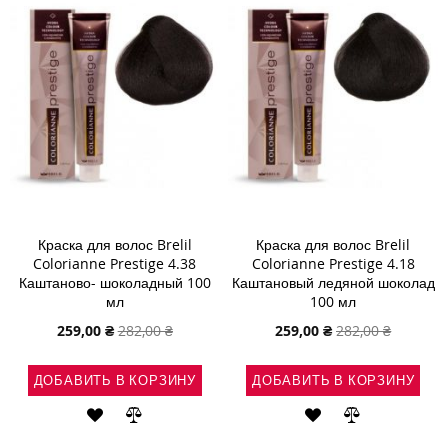
ЖЕЛАНИЙ
ЖЕЛАНИЙ
Краска для волос Brelil
Краска для волос Brelil
Colorianne Prestige 4.38
Colorianne Prestige 4.18
Каштаново- шоколадный 100
Каштановый ледяной шоколад
мл
100 мл
Специальная
Специальная
259,00 ₴
282,00 ₴
259,00 ₴
282,00 ₴
цена
цена
ДОБАВИТЬ В КОРЗИНУ
ДОБАВИТЬ В КОРЗИНУ
ДОБАВИТЬ
ДОБАВИТЬ
ДОБАВИТЬ
ДОБАВИТЬ
В
В
В
В