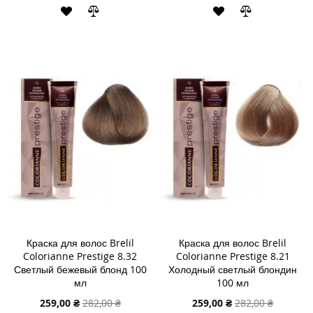
ДОБАВИТЬ
ДОБАВИТЬ
ДОБАВИТЬ
ДОБАВИТЬ
В
В
В
В
СПИСОК
СРАВНЕНИЕ
СПИСОК
СРАВНЕНИ
ЖЕЛАНИЙ
ЖЕЛАНИЙ
Краска для волос Brelil
Краска для волос Brelil
Colorianne Prestige 8.32
Colorianne Prestige 8.21
Светлый бежевый блонд 100
Холодный светлый блондин
мл
100 мл
Специальная
Специальная
259,00 ₴
282,00 ₴
259,00 ₴
282,00 ₴
цена
цена