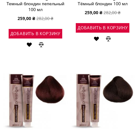
Темный блондин пепельный
Тёмный блондин 100 мл
100 мл
Специальная
259,00 ₴
282,00 ₴
цена
Специальная
259,00 ₴
282,00 ₴
цена
ДОБАВИТЬ В КОРЗИНУ
ДОБАВИТЬ В КОРЗИНУ
ДОБАВИТЬ
ДОБАВИТЬ
ДОБАВИТЬ
ДОБАВИТЬ
В
В
В
В
СПИСОК
СРАВНЕНИ
СПИСОК
СРАВНЕНИЕ
ЖЕЛАНИЙ
ЖЕЛАНИЙ