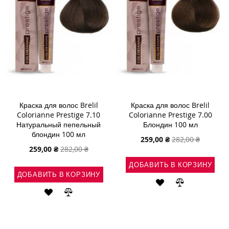
Краска для волос Brelil
Краска для волос Brelil
Colorianne Prestige 7.10
Colorianne Prestige 7.00
Натуральный пепельный
Блондин 100 мл
блондин 100 мл
Специальная
259,00 ₴
282,00 ₴
цена
Специальная
259,00 ₴
282,00 ₴
цена
ДОБАВИТЬ В КОРЗИНУ
ДОБАВИТЬ В КОРЗИНУ
ДОБАВИТЬ
ДОБАВИТЬ
ДОБАВИТЬ
ДОБАВИТЬ
В
В
В
В
СПИСОК
СРАВНЕНИ
СПИСОК
СРАВНЕНИЕ