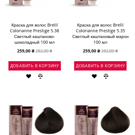
Краска для волос Brelil
Краска для волос Brelil
Colorianne Prestige 5.38
Colorianne Prestige 5.35
Светлый каштаново-
Светлый каштановый марон
шоколадный 100 мл
100 мл
Специальная
Специальная
259,00 ₴
282,00 ₴
259,00 ₴
282,00 ₴
цена
цена
ДОБАВИТЬ В КОРЗИНУ
ДОБАВИТЬ В КОРЗИНУ
ДОБАВИТЬ
ДОБАВИТЬ
ДОБАВИТЬ
ДОБАВИТЬ
В
В
В
В
СПИСОК
СРАВНЕНИЕ
СПИСОК
СРАВНЕНИ
ЖЕЛАНИЙ
ЖЕЛАНИЙ