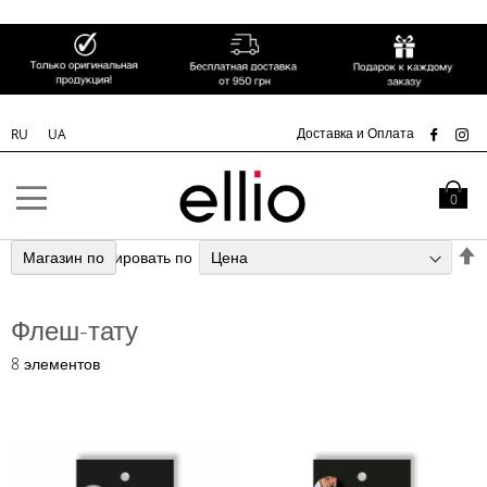
СК
Доставка и Оплата
RU
UA
Skip to
Content
Моя кор
0
З
Магазин по
Сортировать по
н
п
Флеш-тату
у
8
элементов