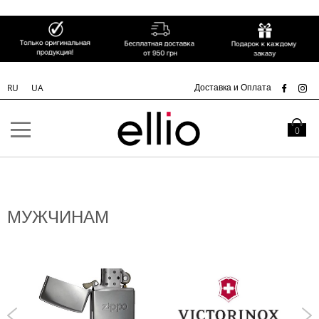
СК
Доставка и Оплата
RU
UA
Skip to
Content
Моя кор
0
МУЖЧИНАМ