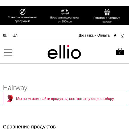
СК
Доставка и Оплата
RU
UA
Skip to
Content
Моя кор
0
Hairway
Мы не можем найти продукты, соответствующие выбору.
Сравнение продуктов