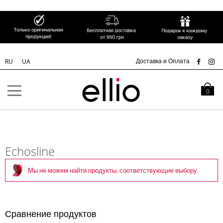
СК
Доставка и Оплата
RU
UA
Skip to
Content
Моя кор
0
Echosline
Мы не можем найти продукты, соответствующие выбору.
Сравнение продуктов