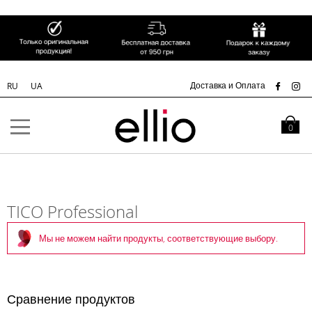
СК
Доставка и Оплата
RU
UA
Skip to
Content
Моя кор
0
TICO Professional
Мы не можем найти продукты, соответствующие выбору.
Сравнение продуктов