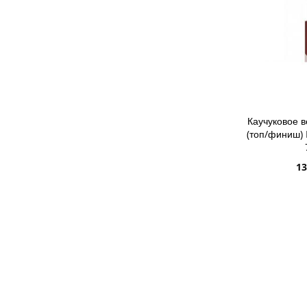
Каучуковое 
(топ/финиш) 
13
ДОБАВИТ
ДОБАВИ
В
ДОБАВИ
СПИСОК
В
ЖЕЛАНИ
СРАВНЕ