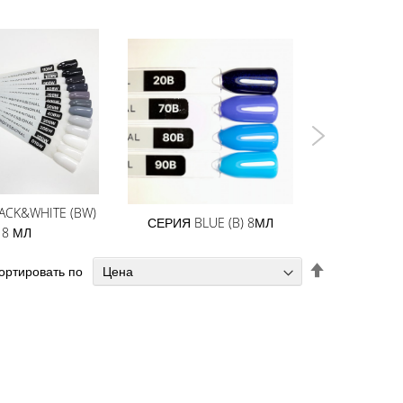
ACK&WHITE (BW)
СЕРИЯ BLUE (B) 8МЛ
СЕРИЯ BRIG
8 МЛ
Задать
ортировать по
направление
по
убыванию