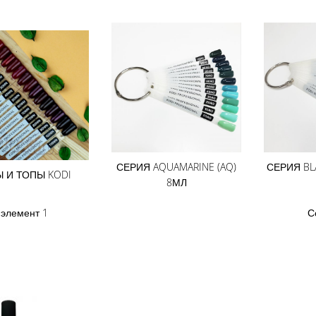
СЕРИЯ AQUAMARINE (AQ)
СЕРИЯ BL
Ы И ТОПЫ KODI
8МЛ
еть,
сок
элемент
1
С