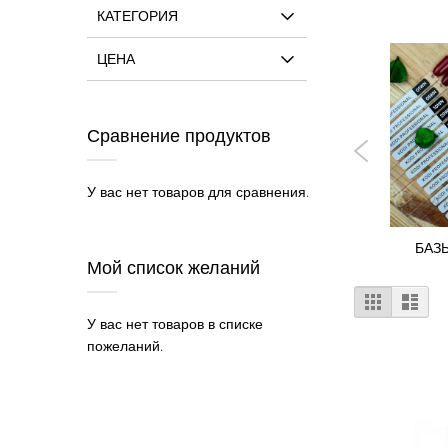
КАТЕГОРИЯ
ЦЕНА
Сравнение продуктов
У вас нет товаров для сравнения.
ЕЛЬ-ЛАК LIMITED
СЕРИЯ LE SPRING-SUMMER
БАЗ
LLECTION SUMMER
2019
Мой список желаний
Посмотр
Сетка
Спи
как
У вас нет товаров в списке
пожеланий.