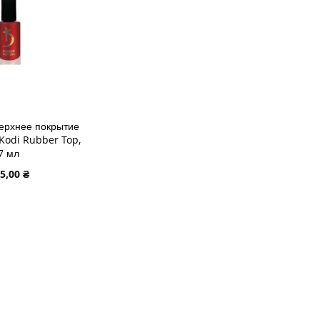
верхнее покрытие
Kodi Rubber Top,
7 мл
5,00 ₴
Ь В КОРЗИНУ
ТЬ
ТЬ
Й
НИЕ