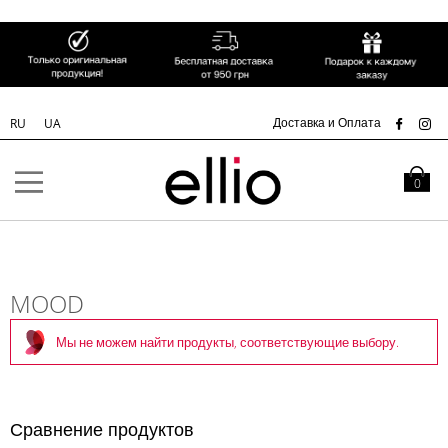
СК
Доставка и Оплата
RU
UA
Skip to
Content
Моя кор
0
MOOD
Мы не можем найти продукты, соответствующие выбору.
Сравнение продуктов