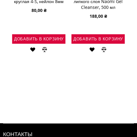
круглая 4-S, нейлон 8мм
липкого слоя Naomi Gel
(б
Cleanser, 500 мл
80,00 ₴
188,00 ₴
НУ
ДОБАВИТЬ В КОРЗИНУ
ДОБАВИТЬ В КОРЗИНУ
Д
Ь
АВИТЬ
ДОБАВИТЬ
ДОБАВИТЬ
ДОБАВИТЬ
ДОБАВИТЬ
В
В
В
В
ВНЕНИЕ
СПИСОК
СРАВНЕНИЕ
СПИСОК
СРАВНЕНИЕ
ЖЕЛАНИЙ
ЖЕЛАНИЙ
КОНТАКТЫ