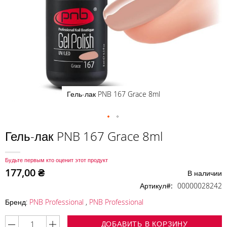
Гель-лак PNB 167 Grace 8ml
Перейти
Гель-лак PNB 167 Grace 8ml
к
началу
Будьте первым кто оценит этот продукт
галереи
177,00 ₴
В наличии
изображений
Артикул
00000028242
Бренд:
PNB Professional
,
PNB Professional
ДОБАВИТЬ В КОРЗИНУ