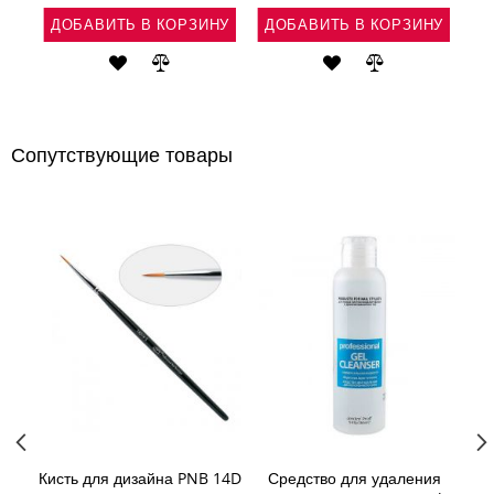
НУ
ДОБАВИТЬ В КОРЗИНУ
ДОБАВИТЬ В КОРЗИНУ
Д
Ь
АВИТЬ
ДОБАВИТЬ
ДОБАВИТЬ
ДОБАВИТЬ
ДОБАВИТЬ
В
В
В
В
ВНЕНИЕ
СПИСОК
СРАВНЕНИЕ
СПИСОК
СРАВНЕНИЕ
Сопутствующие товары
ЖЕЛАНИЙ
ЖЕЛАНИЙ
Кисть для дизайна PNB 14D
Средство для удаления
Мон