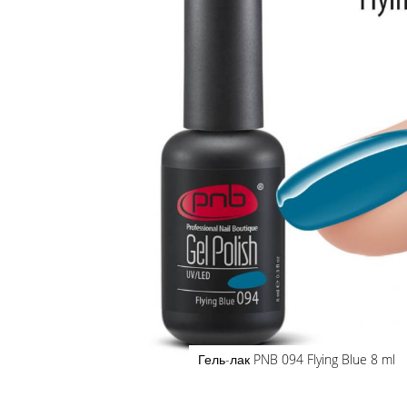
к
галереям
изображений
Гель-лак PNB 094 Flying Blue 8 ml
Перейти
к