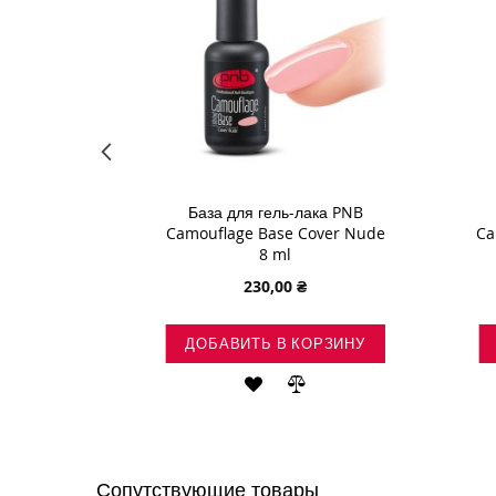
ака PNB
База для гель-лака PNB
eige 8 ml
Camouflage Base Cover Nude
Ca
8 ml
230,00 ₴
ОРЗИНУ
ДОБАВИТЬ В КОРЗИНУ
ВИТЬ
ДОБАВИТЬ
ДОБАВИТЬ
ДОБАВИТЬ
В
В
В
ОК
СРАВНЕНИЕ
СПИСОК
СРАВНЕНИЕ
Сопутствующие товары