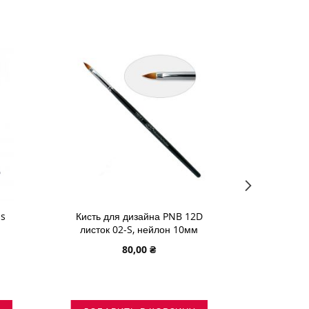
ЖЕЛАНИЙ
-s
Кисть для дизайна PNB 12D
Формы
листок 02-S, нейлон 10мм
ног
80,00 ₴