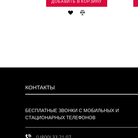
ОРЗИНУ
ДОБАВИТЬ В КОРЗИНУ
ВИТЬ
ДОБАВИТЬ
ДОБАВИТЬ
ДОБАВИТЬ
В
В
В
ОК
СРАВНЕНИЕ
СПИСОК
СРАВНЕНИЕ
НИЙ
ЖЕЛАНИЙ
КОНТАКТЫ
БЕСПЛАТНЫЕ ЗВОНКИ С МОБИЛЬНЫХ И
СТАЦИОНАРНЫХ ТЕЛЕФОНОВ
0 (800) 33 21 07