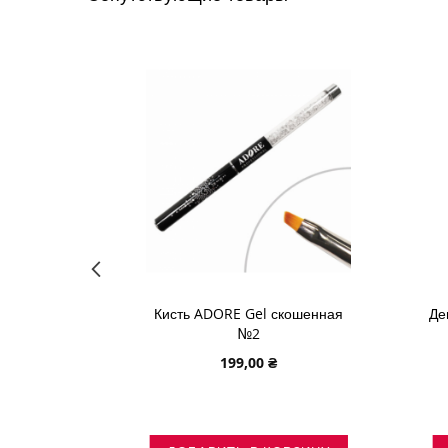
НИЙ
ЖЕЛАНИЙ
 ENJOY
Кисть ADORE Gel скошенная
Де
шт.
№2
199,00 ₴