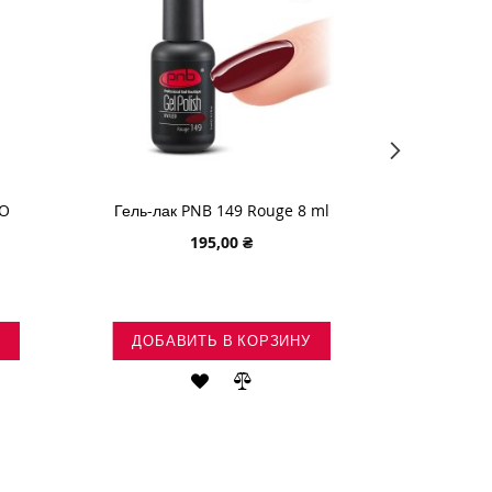
RO
Гель-лак PNB 149 Rouge 8 ml
Гель-ла
195,00 ₴
ДОБАВИТЬ В КОРЗИНУ
ДОБА
ИТЬ
ДОБАВИТЬ
ДОБАВИТЬ
В
В
ЕНИЕ
СПИСОК
СРАВНЕНИЕ