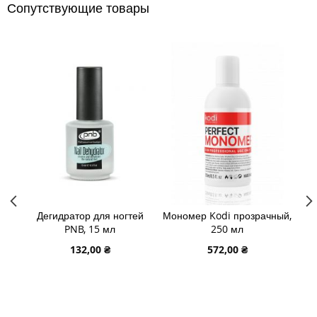
Сопутствующие товары
La
Дегидратор для ногтей
Мономер Kodi прозрачный,
00,
PNB, 15 мл
250 мл
мн
132,00 ₴
572,00 ₴