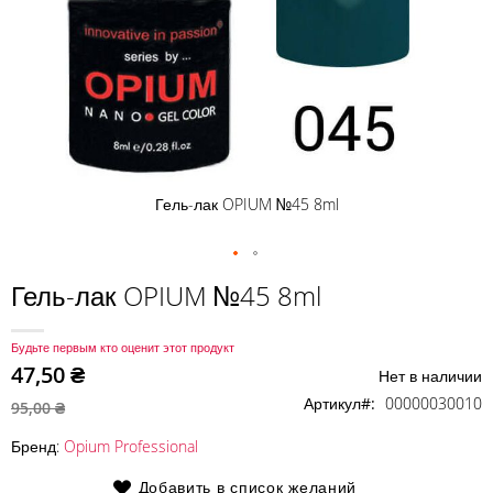
Гель-лак OPIUM №45 8ml
Перейти
Гель-лак OPIUM №45 8ml
к
началу
Будьте первым кто оценит этот продукт
галереи
47,50 ₴
Нет в наличии
изображений
Артикул
00000030010
95,00 ₴
Бренд:
Opium Professional
Добавить в список желаний