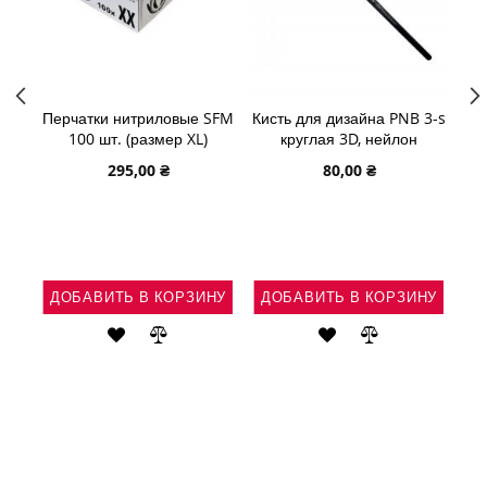
Перчатки нитриловые SFM
Кисть для дизайна PNB 3-s
100 шт. (размер XL)
круглая 3D, нейлон
ни
295,00 ₴
80,00 ₴
НУ
ДОБАВИТЬ В КОРЗИНУ
ДОБАВИТЬ В КОРЗИНУ
Д
Ь
АВИТЬ
ДОБАВИТЬ
ДОБАВИТЬ
ДОБАВИТЬ
ДОБАВИТЬ
В
В
В
В
ВНЕНИЕ
СПИСОК
СРАВНЕНИЕ
СПИСОК
СРАВНЕНИЕ
ЖЕЛАНИЙ
ЖЕЛАНИЙ