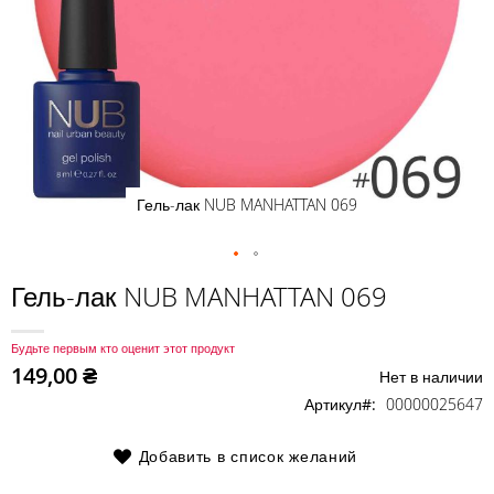
Гель-лак NUB MANHATTAN 069
Перейти
Гель-лак NUB MANHATTAN 069
к
началу
Будьте первым кто оценит этот продукт
галереи
149,00 ₴
Нет в наличии
изображений
Артикул
00000025647
Добавить в список желаний