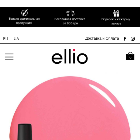
СК
Доставка и Оплата
RU
UA
Skip to
Content
Моя кор
0
Пропустить
и
перейти
к
галереям
изображений