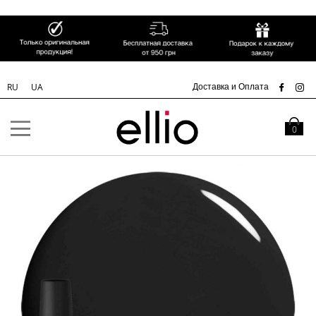
СК
Доставка и Оплата
RU
UA
Skip to
Content
Моя кор
0
Пропустить
и
перейти
к
галереям
изображений