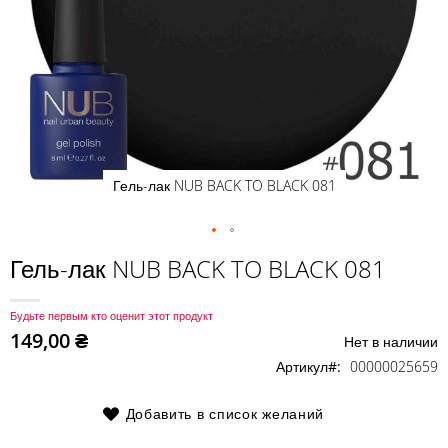
Гель-лак NUB BACK TO BLACK 081
Перейти
Гель-лак NUB BACK TO BLACK 081
к
началу
Будьте первым кто оценит этот продукт
галереи
149,00 ₴
Нет в наличии
изображений
Артикул
00000025659
Добавить в список желаний