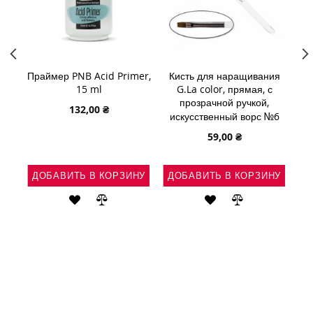
 12D
Праймер PNB Acid Primer,
Кисть для наращивания
К
0мм
15 ml
G.La color, прямая, с
c
прозрачной ручкой,
132,00 ₴
искусственный ворс №6
59,00 ₴
НУ
ДОБАВИТЬ В КОРЗИНУ
ДОБАВИТЬ В КОРЗИНУ
Д
Ь
АВИТЬ
ДОБАВИТЬ
ДОБАВИТЬ
ДОБАВИТЬ
ДОБАВИТЬ
В
В
В
В
ВНЕНИЕ
СПИСОК
СРАВНЕНИЕ
СПИСОК
СРАВНЕНИЕ
ЖЕЛАНИЙ
ЖЕЛАНИЙ